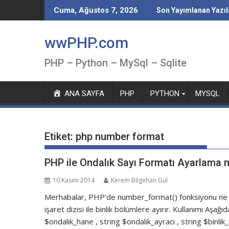
Skip
Cuma, Ağustos 7, 2026
Son Yayımlanan Yazıl
to
content
wwPHP.com
PHP – Python – MySql – Sqlite
ANA SAYFA
PHP
PYTHON
MYSQL
Etiket:
php number format
PHP ile Ondalık Sayı Formatı Ayarlama
10 Kasım 2014
Kerem Bilgehan Gül
Merhabalar, PHP’de number_format() fonksiyonu ne iş
işaret dizisi ile binlik bölümlere ayırır. Kullanımı Aşağı
$ondalık_hane , string $ondalık_ayracı , string $binlik_a