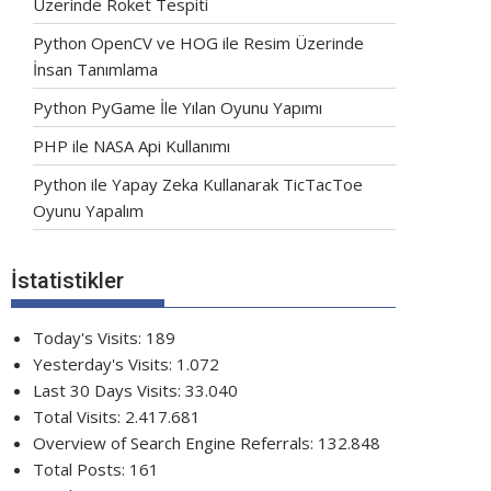
Üzerinde Roket Tespiti
Python OpenCV ve HOG ile Resim Üzerinde
İnsan Tanımlama
Python PyGame İle Yılan Oyunu Yapımı
PHP ile NASA Api Kullanımı
Python ile Yapay Zeka Kullanarak TicTacToe
Oyunu Yapalım
İstatistikler
Today's Visits:
189
Yesterday's Visits:
1.072
Last 30 Days Visits:
33.040
Total Visits:
2.417.681
Overview of Search Engine Referrals:
132.848
Total Posts:
161