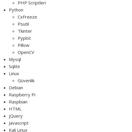
PHP Scriptleri
Python
CxFreeze
Psutil
Tkinter
Pyplot
Pillow
OpenCV
Mysql
Sqlite
Linux
Güvenlik
Debian
Raspberry Pi
Raspbian
HTML
jQuery
Javascript
Kali Linux