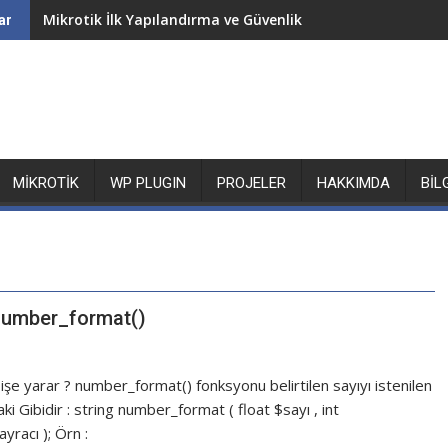
Mikrotik İlk Yapılandırma ve Güvenlik
ar
MIKROTIK
WP PLUGIN
PROJELER
HAKKIMDA
BIL
 number_format()
e yarar ? number_format() fonksyonu belirtilen sayıyı istenilen
daki Gibidir : string number_format ( float $sayı , int
yracı ); Örn :