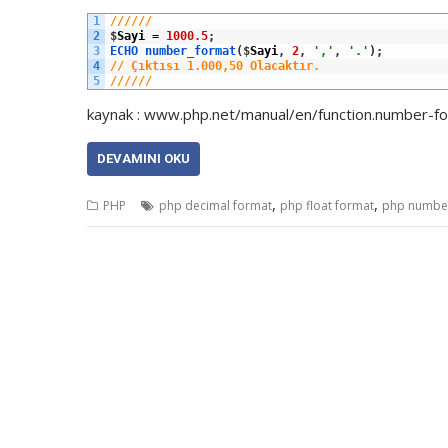
1
//////
2
$
Sayi
=
1000.5
;
3
ECHO 
number_format
(
$
Sayi
,
2
,
','
,
'.'
)
;
4
// Çıktısı 1.000,50 Olacaktır.
5
//////
kaynak : www.php.net/manual/en/function.number-f
DEVAMINI OKU
,
,
PHP
php decimal format
php float format
php numbe