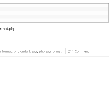
ormat.php
,
,
r format
php ondalık sayı
php sayı formatı
1 Comment