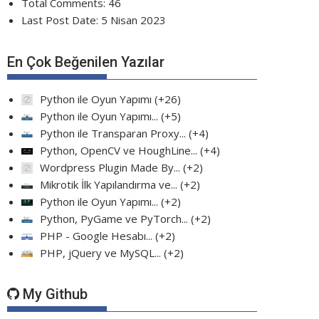
Total Comments:
46
Last Post Date:
5 Nisan 2023
En Çok Beğenilen Yazılar
Python ile Oyun Yapımı
+26
Python ile Oyun Yapımı...
+5
Python ile Transparan Proxy...
+4
Python, OpenCV ve HoughLine...
+4
Wordpress Plugin Made By...
+2
Mikrotik İlk Yapılandırma ve...
+2
Python ile Oyun Yapımı...
+2
Python, PyGame ve PyTorch...
+2
PHP - Google Hesabı...
+2
PHP, jQuery ve MySQL...
+2
My Github