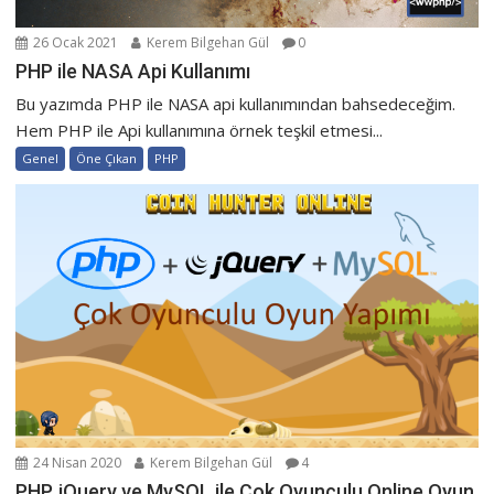
26 Ocak 2021
Kerem Bilgehan Gül
0
PHP ile NASA Api Kullanımı
Bu yazımda PHP ile NASA api kullanımından bahsedeceğim.
Hem PHP ile Api kullanımına örnek teşkil etmesi...
Genel
Öne Çıkan
PHP
24 Nisan 2020
Kerem Bilgehan Gül
4
PHP, jQuery ve MySQL ile Çok Oyunculu Online Oyun