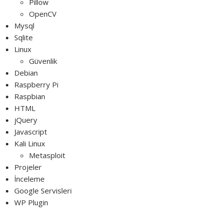
Pillow
OpenCV
Mysql
Sqlite
Linux
Güvenlik
Debian
Raspberry Pi
Raspbian
HTML
jQuery
Javascript
Kali Linux
Metasploit
Projeler
İnceleme
Google Servisleri
WP Plugin