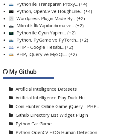
Python ile Transparan Proxy...
+4
Python, OpenCV ve HoughLine...
+4
Wordpress Plugin Made By...
+2
Mikrotik İlk Yapılandırma ve...
+2
Python ile Oyun Yapımı...
+2
Python, PyGame ve PyTorch...
+2
PHP - Google Hesabı...
+2
PHP, jQuery ve MySQL...
+2
My Github
Artificial Intelligence Datasets
Artificial Intelligence Play Duck Hu...
Coin Hunter Online Game jQuery - PHP...
Github Directory List Widget Plugin
Python Car Game
Python OpenCV HOG Human Detection