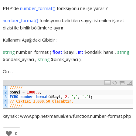
PHP’de
number_format()
fonksiyonu ne işe yarar ?
number_format()
fonksyonu belirtilen sayıyı istenilen işaret
dizisi ile binlik bölümlere ayırır.
Kullanımı Aşağıdaki Gibidir :
string
number_format (
float
$sayı ,
int
$ondalık_hane ,
string
$ondalık_ayracı ,
string
$binlik_ayracı );
Örn :
1
//////
2
$
Sayi
=
1000.5
;
3
ECHO 
number_format
(
$
Sayi
,
2
,
','
,
'.'
)
;
4
// Çıktısı 1.000,50 Olacaktır.
5
//////
kaynak : www.php.net/manual/en/function.number-format.php
0