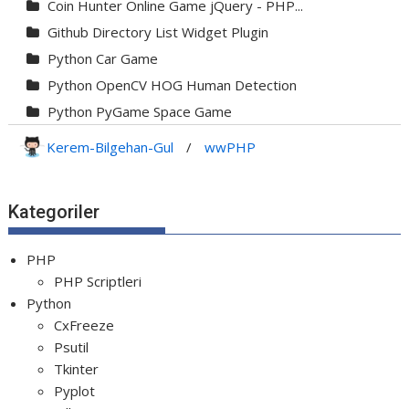
Coin Hunter Online Game jQuery - PHP...
Github Directory List Widget Plugin
Python Car Game
Python OpenCV HOG Human Detection
Python PyGame Space Game
Python PyGame Yılan Oyunu - Snake G...
Kerem-Bilgehan-Gul
/
wwPHP
Python Rocket Detection With Line De...
Python Snake Game with AI
Kategoriler
Python Transparent Proxy Server
jQuery Resizable
PHP
PHP Scriptleri
Python
CxFreeze
Psutil
Tkinter
Pyplot