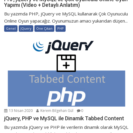
Yapımı (Video + Detaylı Anlatım)
Bu yazımda PHP, jQuery ve MySQL kullanarak Çok Oyunuculu
Online Oyun yapacağız. Oyunumuzun amacı yukarıdan düşen...
Genel
JQuery
Öne Çıkan
PHP
13 Nisan 2020
Kerem Bilgehan Gül
0
jQuery, PHP ve MySQL ile Dinamik Tabbed Content
Bu yazımda jQuery ve PHP ile verilerin dinamik olarak MySQL