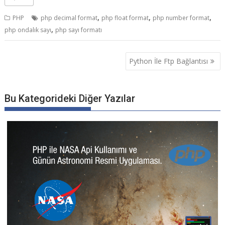
,
,
,
PHP
php decimal format
php float format
php number format
,
php ondalık sayı
php sayı formatı
Yazı
Python İle Ftp Bağlantısı
gezinmesi
Bu Kategorideki Diğer Yazılar