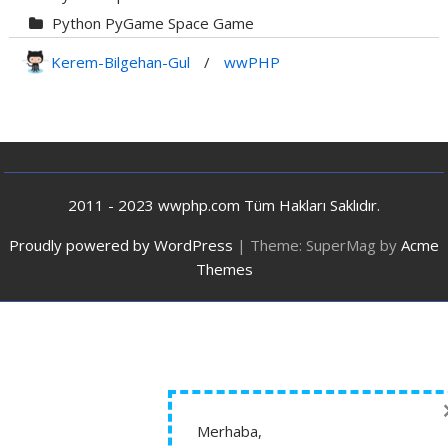
Python PyGame Space Game
Python PyGame Yılan Oyunu - Snake G...
Kerem-Bilgehan-Gul
/
wwPHP
Python Rocket Detection With Line De...
Python Snake Game with AI
Python Transparent Proxy Server
jQuery Resizable
2011 - 2023 wwphp.com Tüm Hakları Saklıdır.
Proudly powered by WordPress
|
Theme: SuperMag by
Acme
Themes
Merhaba,