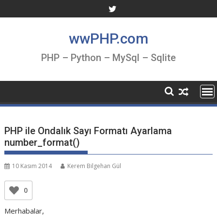
Skip
to
content
wwPHP.com
PHP – Python – MySql – Sqlite
PHP ile Ondalık Sayı Formatı Ayarlama
number_format()
10 Kasım 2014
Kerem Bilgehan Gül
0
Merhabalar,