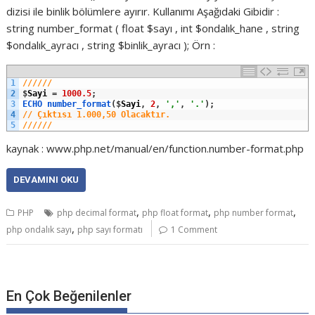
dizisi ile binlik bölümlere ayırır. Kullanımı Aşağıdaki Gibidir :
string number_format ( float $sayı , int $ondalık_hane , string
$ondalık_ayracı , string $binlik_ayracı ); Örn :
1
//////
2
$
Sayi
=
1000.5
;
3
ECHO 
number_format
(
$
Sayi
,
2
,
','
,
'.'
)
;
4
// Çıktısı 1.000,50 Olacaktır.
5
//////
kaynak : www.php.net/manual/en/function.number-format.php
DEVAMINI OKU
,
,
,
PHP
php decimal format
php float format
php number format
,
php ondalık sayı
php sayı formatı
1 Comment
En Çok Beğenilenler