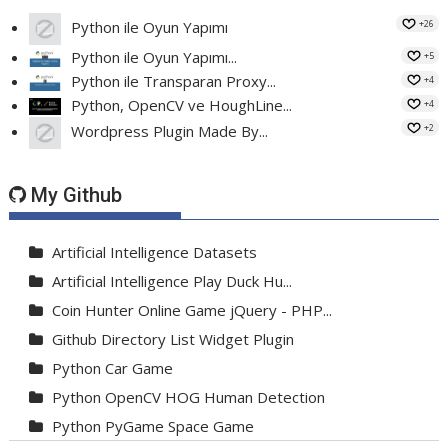
+26
Python ile Oyun Yapımı
Python ile Oyun Yapımı...
+5
Python ile Transparan Proxy...
+4
Python, OpenCV ve HoughLine...
+4
+2
Wordpress Plugin Made By...
My Github
Artificial Intelligence Datasets
Artificial Intelligence Play Duck Hu...
Coin Hunter Online Game jQuery - PHP...
Github Directory List Widget Plugin
Python Car Game
Python OpenCV HOG Human Detection
Python PyGame Space Game