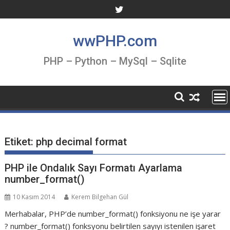
Skip
to
content
wwPHP.com
PHP – Python – MySql – Sqlite
Etiket:
php decimal format
PHP ile Ondalık Sayı Formatı Ayarlama
number_format()
10 Kasım 2014
Kerem Bilgehan Gül
Merhabalar, PHP’de number_format() fonksiyonu ne işe yarar
? number_format() fonksyonu belirtilen sayıyı istenilen işaret