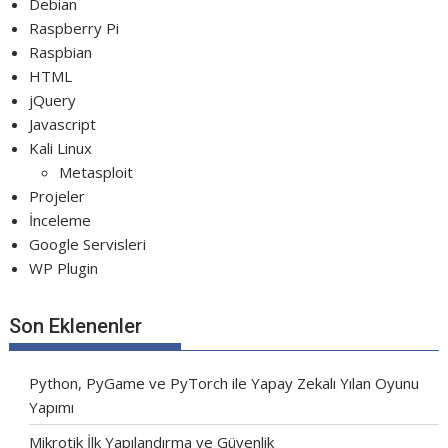
Debian
Raspberry Pi
Raspbian
HTML
jQuery
Javascript
Kali Linux
Metasploit
Projeler
İnceleme
Google Servisleri
WP Plugin
Son Eklenenler
Python, PyGame ve PyTorch ile Yapay Zekalı Yılan Oyunu
Yapımı
Mikrotik İlk Yapılandırma ve Güvenlik