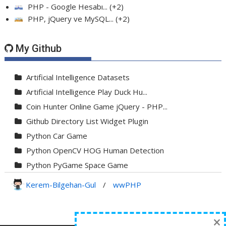
PHP - Google Hesabı...
+2
PHP, jQuery ve MySQL...
+2
My Github
Artificial Intelligence Datasets
Artificial Intelligence Play Duck Hu...
Coin Hunter Online Game jQuery - PHP...
Github Directory List Widget Plugin
Python Car Game
Python OpenCV HOG Human Detection
Python PyGame Space Game
Python PyGame Yılan Oyunu - Snake G...
Kerem-Bilgehan-Gul
/
wwPHP
Python Rocket Detection With Line De...
Python Snake Game with AI
×
Python Transparent Proxy Server