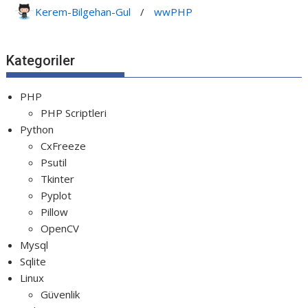
Python PyGame Yılan Oyunu - Snake G...
Kerem-Bilgehan-Gul
/
wwPHP
Python Rocket Detection With Line De...
Python Snake Game with AI
Kategoriler
Python Transparent Proxy Server
jQuery Resizable
PHP
PHP Scriptleri
Python
CxFreeze
Psutil
Tkinter
Pyplot
Pillow
OpenCV
Mysql
Sqlite
Linux
Güvenlik