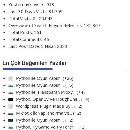
Yesterday's Visits:
913
Last 30 Days Visits:
31.759
Total Visits:
2.420.043
Overview of Search Engine Referrals:
132.867
Total Posts:
161
Total Comments:
46
Last Post Date:
5 Nisan 2023
En Çok Beğenilen Yazılar
Python ile Oyun Yapımı
+26
Python ile Oyun Yapımı...
+5
Python ile Transparan Proxy...
+4
Python, OpenCV ve HoughLine...
+4
Wordpress Plugin Made By...
+2
Mikrotik İlk Yapılandırma ve...
+2
Python ile Oyun Yapımı...
+2
Python, PyGame ve PyTorch...
+2