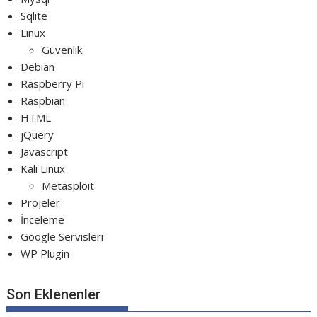
Sqlite
Linux
Güvenlik
Debian
Raspberry Pi
Raspbian
HTML
jQuery
Javascript
Kali Linux
Metasploit
Projeler
İnceleme
Google Servisleri
WP Plugin
Son Eklenenler