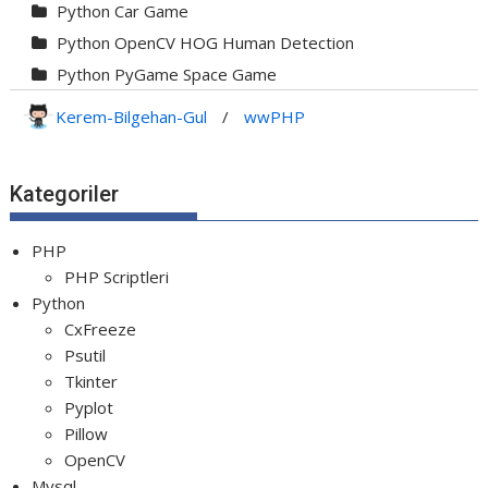
Python Car Game
Python OpenCV HOG Human Detection
Python PyGame Space Game
Python PyGame Yılan Oyunu - Snake G...
Kerem-Bilgehan-Gul
/
wwPHP
Python Rocket Detection With Line De...
Python Snake Game with AI
Kategoriler
Python Transparent Proxy Server
jQuery Resizable
PHP
PHP Scriptleri
Python
CxFreeze
Psutil
Tkinter
Pyplot
Pillow
OpenCV
Mysql