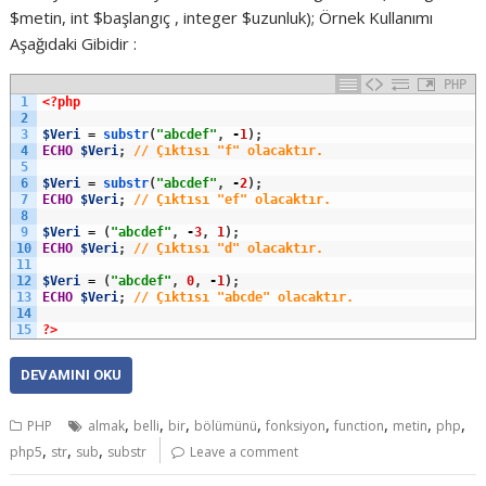
$metin, int $başlangıç , integer $uzunluk); Örnek Kullanımı
Aşağıdaki Gibidir :
PHP
1
<?php
2
3
$Veri
=
substr
(
"abcdef"
,
-
1
)
;
4
ECHO
$Veri
;
// Çıktısı "f" olacaktır.
5
6
$Veri
=
substr
(
"abcdef"
,
-
2
)
;
7
ECHO
$Veri
;
// Çıktısı "ef" olacaktır.
8
9
$Veri
=
(
"abcdef"
,
-
3
,
1
)
;
10
ECHO
$Veri
;
// Çıktısı "d" olacaktır.
11
12
$Veri
=
(
"abcdef"
,
0
,
-
1
)
;
13
ECHO
$Veri
;
// Çıktısı "abcde" olacaktır.
14
15
?>
DEVAMINI OKU
,
,
,
,
,
,
,
,
PHP
almak
belli
bir
bölümünü
fonksiyon
function
metin
php
,
,
,
php5
str
sub
substr
Leave a comment