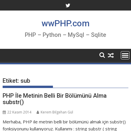
Skip
to
content
wwPHP.com
PHP – Python – MySql – Sqlite
Etiket:
sub
PHP İle Metinin Belli Bir Bölümünü Alma
substr()
22 Kasım 2014
Kerem Bilgehan Gül
Merhaba, PHP ile metnin belli bir bölümünü almak için substr()
fonksiyonunu kullanıyoruz. Kullanımı : string substr ( string