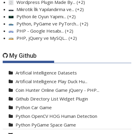
Wordpress Plugin Made By...
+2
Mikrotik İlk Yapılandırma ve...
+2
Python ile Oyun Yapımı...
+2
Python, PyGame ve PyTorch...
+2
PHP - Google Hesabı...
+2
PHP, jQuery ve MySQL...
+2
My Github
Artificial Intelligence Datasets
Artificial Intelligence Play Duck Hu...
Coin Hunter Online Game jQuery - PHP...
Github Directory List Widget Plugin
Python Car Game
Python OpenCV HOG Human Detection
Python PyGame Space Game
Python PyGame Yılan Oyunu - Snake G...