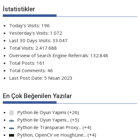
İstatistikler
Today's Visits:
196
Yesterday's Visits:
1.072
Last 30 Days Visits:
33.047
Total Visits:
2.417.688
Overview of Search Engine Referrals:
132.848
Total Posts:
161
Total Comments:
46
Last Post Date:
5 Nisan 2023
En Çok Beğenilen Yazılar
Python ile Oyun Yapımı
+26
Python ile Oyun Yapımı...
+5
Python ile Transparan Proxy...
+4
Python, OpenCV ve HoughLine...
+4