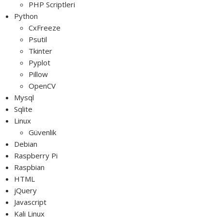
PHP Scriptleri
Python
CxFreeze
Psutil
Tkinter
Pyplot
Pillow
OpenCV
Mysql
Sqlite
Linux
Güvenlik
Debian
Raspberry Pi
Raspbian
HTML
jQuery
Javascript
Kali Linux