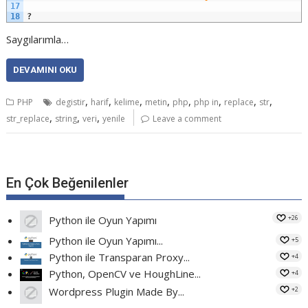
17
18
?
Saygılarımla…
DEVAMINI OKU
,
,
,
,
,
,
,
,
PHP
degistir
harif
kelime
metin
php
php in
replace
str
,
,
,
str_replace
string
veri
yenile
Leave a comment
En Çok Beğenilenler
+26
Python ile Oyun Yapımı
Python ile Oyun Yapımı...
+5
Python ile Transparan Proxy...
+4
Python, OpenCV ve HoughLine...
+4
+2
Wordpress Plugin Made By...