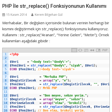
PHP İle str_replace() Fonksiyonunun Kullanımı
15 Kasım 2014
Kerem Bilgehan Gül
Merhabalar, Bir değişken içerisinde bulunan verinin herhangi bir
kısmını değiştirmek için str_replace() fonksiyonunu kullanıyoruz.
Kullanımı : str_replace(“Aranan”, “Yerine Gelen”, “Metin”); Örnek
kullanımları aşağıdaki gibidir :
PHP
1
<?php
2
3
$Veri
=
"<body text='%body%'>"
;
4
$YeniVeri
=
str_replace
(
"%body%"
,
"siyah"
,
$Veri
)
;
5
ECHO
$YeniVeri
;
//<body text='siyah'>
6
7
$Veri
=
"Merhaba PHP"
;
8
$Degistirilecek
=
array
(
"a"
,
"e"
)
;
9
$YeniVeri
=
str_replace
(
$Degistirilecek
,
""
,
$Veri
)
10
ECHO
$YeniVeri
;
// Mrhb PHP
11
12
$Veri
=
"Ben meyve, sebze yerim."
;
13
$Degistirilecek
=
array
(
"meyve"
,
"sebze"
)
;
14
$YerineGelecek
=
array
(
"elma"
,
"brokoli"
)
;
15
$YeniVeri
=
str_replace
(
$Degistirilecek
,
$YerineGel
16
ECHO
$YeniVeri
;
// Ben elma, brokoli yerim.