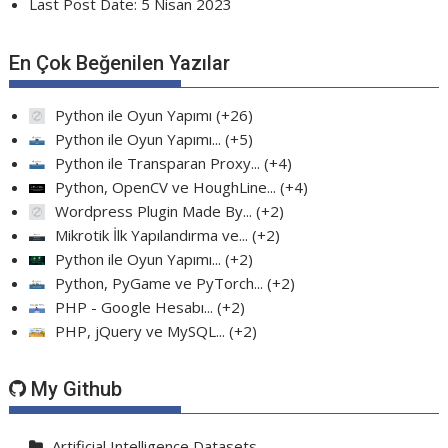
Last Post Date:
5 Nisan 2023
En Çok Beğenilen Yazılar
Python ile Oyun Yapımı
+26
Python ile Oyun Yapımı...
+5
Python ile Transparan Proxy...
+4
Python, OpenCV ve HoughLine...
+4
Wordpress Plugin Made By...
+2
Mikrotik İlk Yapılandırma ve...
+2
Python ile Oyun Yapımı...
+2
Python, PyGame ve PyTorch...
+2
PHP - Google Hesabı...
+2
PHP, jQuery ve MySQL...
+2
My Github
Artificial Intelligence Datasets