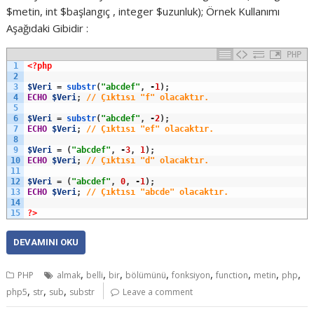
$metin, int $başlangıç , integer $uzunluk); Örnek Kullanımı
Aşağıdaki Gibidir :
PHP
1
<?php
2
3
$Veri
=
substr
(
"abcdef"
,
-
1
)
;
4
ECHO
$Veri
;
// Çıktısı "f" olacaktır.
5
6
$Veri
=
substr
(
"abcdef"
,
-
2
)
;
7
ECHO
$Veri
;
// Çıktısı "ef" olacaktır.
8
9
$Veri
=
(
"abcdef"
,
-
3
,
1
)
;
10
ECHO
$Veri
;
// Çıktısı "d" olacaktır.
11
12
$Veri
=
(
"abcdef"
,
0
,
-
1
)
;
13
ECHO
$Veri
;
// Çıktısı "abcde" olacaktır.
14
15
?>
DEVAMINI OKU
,
,
,
,
,
,
,
,
PHP
almak
belli
bir
bölümünü
fonksiyon
function
metin
php
,
,
,
php5
str
sub
substr
Leave a comment