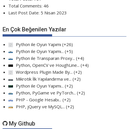
Total Comments:
46
Last Post Date:
5 Nisan 2023
En Çok Beğenilen Yazılar
Python ile Oyun Yapımı
+26
Python ile Oyun Yapımı...
+5
Python ile Transparan Proxy...
+4
Python, OpenCV ve HoughLine...
+4
Wordpress Plugin Made By...
+2
Mikrotik İlk Yapılandırma ve...
+2
Python ile Oyun Yapımı...
+2
Python, PyGame ve PyTorch...
+2
PHP - Google Hesabı...
+2
PHP, jQuery ve MySQL...
+2
My Github