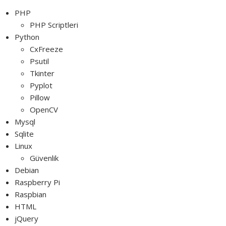
jQuery Resizable
PHP
PHP Scriptleri
Python
CxFreeze
Psutil
Tkinter
Pyplot
Pillow
OpenCV
Mysql
Sqlite
Linux
Güvenlik
Debian
Raspberry Pi
Raspbian
HTML
jQuery