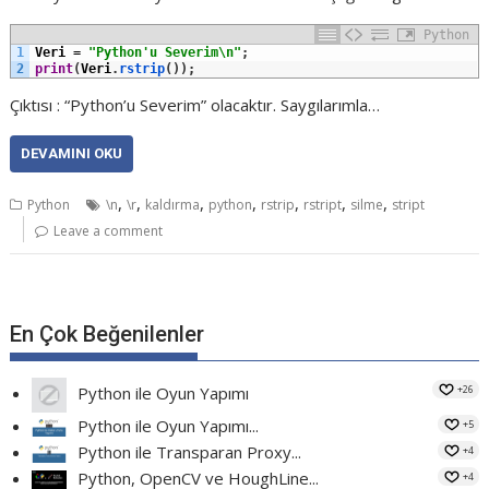
Python
1
Veri
=
"Python'u Severim\n"
;
2
print
(
Veri
.
rstrip
(
)
)
;
Çıktısı : “Python’u Severim” olacaktır. Saygılarımla…
DEVAMINI OKU
,
,
,
,
,
,
,
Python
\n
\r
kaldırma
python
rstrip
rstript
silme
stript
Leave a comment
En Çok Beğenilenler
+26
Python ile Oyun Yapımı
Python ile Oyun Yapımı...
+5
Python ile Transparan Proxy...
+4
Python, OpenCV ve HoughLine...
+4