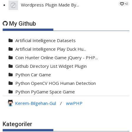
+2
Wordpress Plugin Made By...
My Github
Artificial Intelligence Datasets
Artificial Intelligence Play Duck Hu...
Coin Hunter Online Game jQuery - PHP...
Github Directory List Widget Plugin
Python Car Game
Python OpenCV HOG Human Detection
Python PyGame Space Game
Python PyGame Yılan Oyunu - Snake G...
Kerem-Bilgehan-Gul
/
wwPHP
Python Rocket Detection With Line De...
Python Snake Game with AI
Kategoriler
Python Transparent Proxy Server