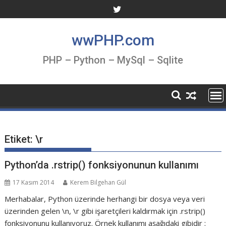
Skip
to
content
wwPHP.com
PHP – Python – MySql – Sqlite
Etiket:
\r
Python’da .rstrip() fonksiyonunun kullanımı
17 Kasım 2014
Kerem Bilgehan Gül
Merhabalar, Python üzerinde herhangi bir dosya veya veri
üzerinden gelen \n, \r gibi işaretçileri kaldırmak için .rstrip()
fonksiyonunu kullanıyoruz. Örnek kullanımı aşağıdaki gibidir :