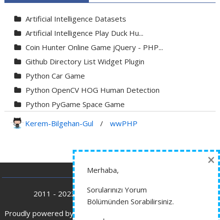
Artificial Intelligence Datasets
Artificial Intelligence Play Duck Hu...
Coin Hunter Online Game jQuery - PHP...
Github Directory List Widget Plugin
Python Car Game
Python OpenCV HOG Human Detection
Python PyGame Space Game
Python PyGame Yılan Oyunu - Snake G...
Kerem-Bilgehan-Gul
/
wwPHP
Python Rocket Detection With Line De...
Python Snake Game with AI
×
Python Transparent Proxy Server
Merhaba,
jQuery Resizable
Sorularınızı Yorum
2011 - 2023 wwphp.com Tüm Hakları Saklıdır.
Bölümünden Sorabilirsiniz.
Proudly powered by WordPress
|
Theme: SuperMag by
Acme