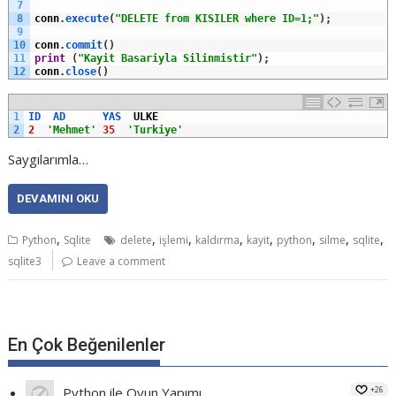
7
8
conn
.
execute
(
"DELETE from KISILER where ID=1;"
)
;
9
10
conn
.
commit
(
)
11
print
(
"Kayit Basariyla Silinmistir"
)
;
12
conn
.
close
(
)
1
ID  
AD      
YAS  
ULKE
2
2
'Mehmet'
35
'Turkiye'
Saygılarımla…
DEVAMINI OKU
,
,
,
,
,
,
,
,
Python
Sqlite
delete
işlemi
kaldırma
kayit
python
silme
sqlite
sqlite3
Leave a comment
En Çok Beğenilenler
+26
Python ile Oyun Yapımı