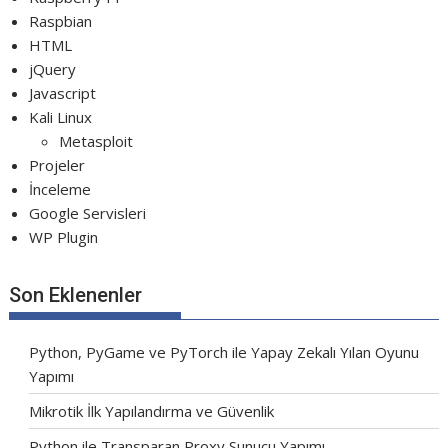
Raspbian
HTML
jQuery
Javascript
Kali Linux
Metasploit
Projeler
İnceleme
Google Servisleri
WP Plugin
Son Eklenenler
Python, PyGame ve PyTorch ile Yapay Zekalı Yılan Oyunu
Yapımı
Mikrotik İlk Yapılandırma ve Güvenlik
Python ile Transparan Proxy Sunucu Yapımı