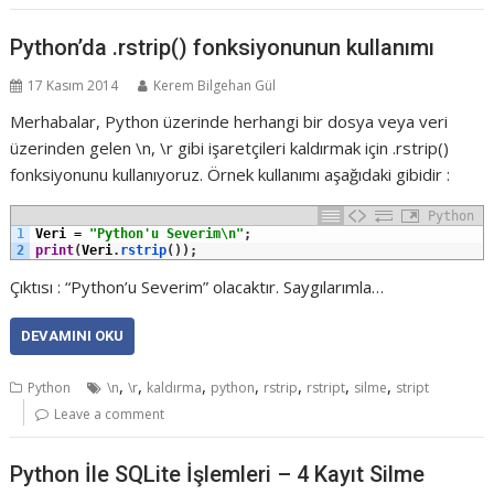
Python’da .rstrip() fonksiyonunun kullanımı
17 Kasım 2014
Kerem Bilgehan Gül
Merhabalar, Python üzerinde herhangi bir dosya veya veri
üzerinden gelen \n, \r gibi işaretçileri kaldırmak için .rstrip()
fonksiyonunu kullanıyoruz. Örnek kullanımı aşağıdaki gibidir :
Python
1
Veri
=
"Python'u Severim\n"
;
2
print
(
Veri
.
rstrip
(
)
)
;
Çıktısı : “Python’u Severim” olacaktır. Saygılarımla…
DEVAMINI OKU
,
,
,
,
,
,
,
Python
\n
\r
kaldırma
python
rstrip
rstript
silme
stript
Leave a comment
Python İle SQLite İşlemleri – 4 Kayıt Silme