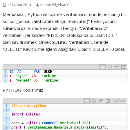
13 Kasım 2014
Kerem Bilgehan Gül
Merhabalar, Python ile sqlite3 veritabanı üzerinde herhangi bir
sql sorgusunu çalıştırabilmek için “execute()” fonksiyonunu
kullanıyoruz. Burada yapmak istediğim “Veritabani.db”
veritabanı içerisindeki “KISILER” tablosunda bulunan ID’si 1
olan kayıdı silmek. Örnek SQLite3 Veritabanı Üzerinde
“DELETE” Kayıt Silme İşlemi Aşağıdaki Gibidir: KISILER Tablosu
:
1
ID  
AD      
YAS  
ULKE
2
1
'Ayse'
28
'Turkiye'
3
2
'Mehmet'
35
'Turkiye'
PYTHON Kodlarımız :
Python
1
#!/usr/bin/python
2
3
import
sqlite3
4
5
conn
=
sqlite3
.
connect
(
'Veritabani.db'
)
6
print
(
"Veritabanina Basariyla Baglanilmistir"
)
;