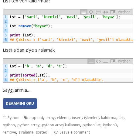
List’ten veri kaldırmak :
Python
1
Lst
=
[
'sari'
,
'kirmizi'
,
'mavi'
,
'yesil'
,
'beyaz'
]
;
2
3
Lst
.
remove
(
"beyaz"
)
;
4
5
print
(
Lst
)
;
6
## Çıktısı : ['sari', 'kirmizi', 'mavi', 'yesil'] olacaktır
List’i a’dan z’ye sıralamak:
Python
1
Lst
=
[
'b'
,
'a'
,
'd'
,
'c'
]
;
2
3
print
(
sorted
(
Lst
)
)
;
4
## Çıktısı : ['a', 'b', 'c', 'd'] olacaktır.
Saygılarımla…
DEVAMINI OKU
,
,
,
,
,
,
,
Python
append
array
ekleme
insert
işlemleri
kaldırma
list
,
,
,
,
,
python
python array
python array kullanımı
python list
Python3
,
,
remove
sıralama
sorted
Leave a comment