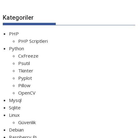
Python Rocket Detection With Line De...
Python Snake Game with AI
Kategoriler
Python Transparent Proxy Server
jQuery Resizable
PHP
PHP Scriptleri
Python
CxFreeze
Psutil
Tkinter
Pyplot
Pillow
OpenCV
Mysql
Sqlite
Linux
Güvenlik
Debian
Raspberry Pi