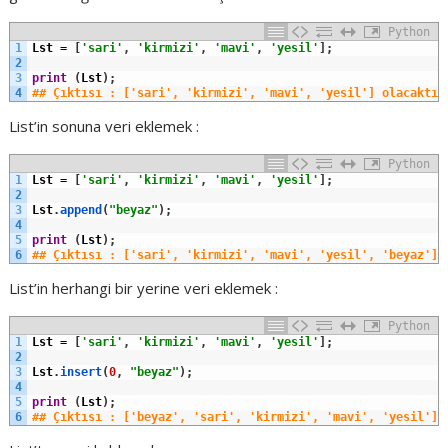
Python
1
Lst
=
[
'sari'
,
'kirmizi'
,
'mavi'
,
'yesil'
]
;
2
3
print
(
Lst
)
;
4
## Çıktısı : ['sari', 'kirmizi', 'mavi', 'yesil'] olacaktır
List’in sonuna veri eklemek :
Python
1
Lst
=
[
'sari'
,
'kirmizi'
,
'mavi'
,
'yesil'
]
;
2
3
Lst
.
append
(
"beyaz"
)
;
4
5
print
(
Lst
)
;
6
## Çıktısı : ['sari', 'kirmizi', 'mavi', 'yesil', 'beyaz'] 
List’in herhangi bir yerine veri eklemek :
Python
1
Lst
=
[
'sari'
,
'kirmizi'
,
'mavi'
,
'yesil'
]
;
2
3
Lst
.
insert
(
0
,
"beyaz"
)
;
4
5
print
(
Lst
)
;
6
## Çıktısı : ['beyaz', 'sari', 'kirmizi', 'mavi', 'yesil'] 