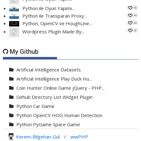
Python ile Oyun Yapımı...
+5
Python ile Transparan Proxy...
+4
Python, OpenCV ve HoughLine...
+4
+2
Wordpress Plugin Made By...
My Github
Artificial Intelligence Datasets
Artificial Intelligence Play Duck Hu...
Coin Hunter Online Game jQuery - PHP...
Github Directory List Widget Plugin
Python Car Game
Python OpenCV HOG Human Detection
Python PyGame Space Game
Python PyGame Yılan Oyunu - Snake G...
Kerem-Bilgehan-Gul
/
wwPHP