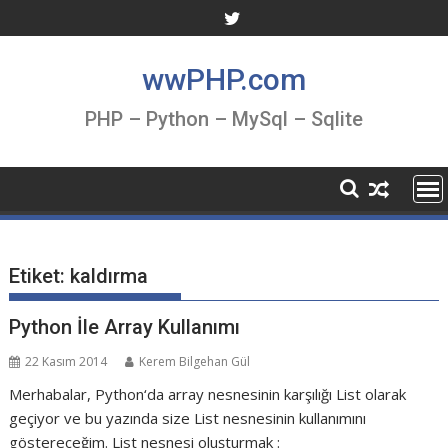
Skip
to
content
wwPHP.com
PHP – Python – MySql – Sqlite
Etiket:
kaldırma
Python İle Array Kullanımı
22 Kasım 2014
Kerem Bilgehan Gül
Merhabalar, Python‘da array nesnesinin karşılığı List olarak
geçiyor ve bu yazında size List nesnesinin kullanımını
göstereceğim. List nesnesi oluşturmak :