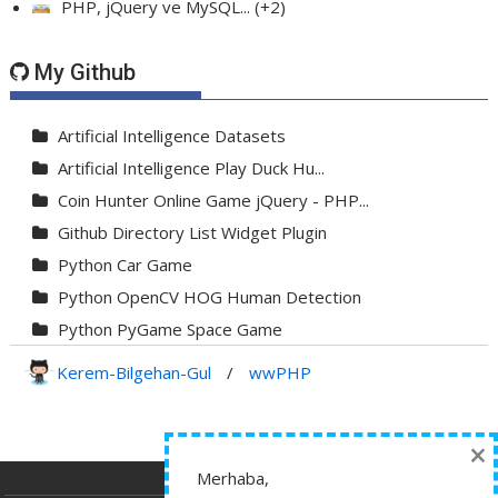
PHP, jQuery ve MySQL...
+2
My Github
Artificial Intelligence Datasets
Artificial Intelligence Play Duck Hu...
Coin Hunter Online Game jQuery - PHP...
Github Directory List Widget Plugin
Python Car Game
Python OpenCV HOG Human Detection
Python PyGame Space Game
Python PyGame Yılan Oyunu - Snake G...
Kerem-Bilgehan-Gul
/
wwPHP
Python Rocket Detection With Line De...
Python Snake Game with AI
×
Python Transparent Proxy Server
Merhaba,
jQuery Resizable