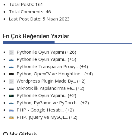
Total Posts:
161
Total Comments:
46
Last Post Date:
5 Nisan 2023
En Çok Beğenilen Yazılar
Python ile Oyun Yapımı
+26
Python ile Oyun Yapımı...
+5
Python ile Transparan Proxy...
+4
Python, OpenCV ve HoughLine...
+4
Wordpress Plugin Made By...
+2
Mikrotik İlk Yapılandırma ve...
+2
Python ile Oyun Yapımı...
+2
Python, PyGame ve PyTorch...
+2
PHP - Google Hesabı...
+2
PHP, jQuery ve MySQL...
+2
My Github