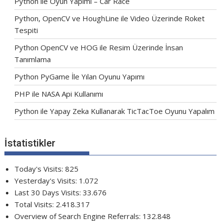
Python ile Oyun Yapımı – Car Race
Python, OpenCV ve HoughLine ile Video Üzerinde Roket
Tespiti
Python OpenCV ve HOG ile Resim Üzerinde İnsan
Tanımlama
Python PyGame İle Yılan Oyunu Yapımı
PHP ile NASA Api Kullanımı
Python ile Yapay Zeka Kullanarak TicTacToe Oyunu Yapalım
İstatistikler
Today's Visits:
825
Yesterday's Visits:
1.072
Last 30 Days Visits:
33.676
Total Visits:
2.418.317
Overview of Search Engine Referrals:
132.848