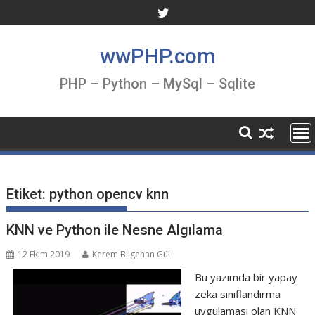
Skip
to
content
wwPHP.com
PHP – Python – MySql – Sqlite
Etiket:
python opencv knn
KNN ve Python ile Nesne Algılama
12 Ekim 2019
Kerem Bilgehan Gül
Bu yazımda bir yapay
zeka sınıflandırma
uygulaması olan KNN