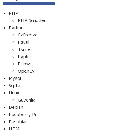
jQuery Resizable
PHP
PHP Scriptleri
Python
CxFreeze
Psutil
Tkinter
Pyplot
Pillow
OpenCV
Mysql
Sqlite
Linux
Güvenlik
Debian
Raspberry Pi
Raspbian
HTML