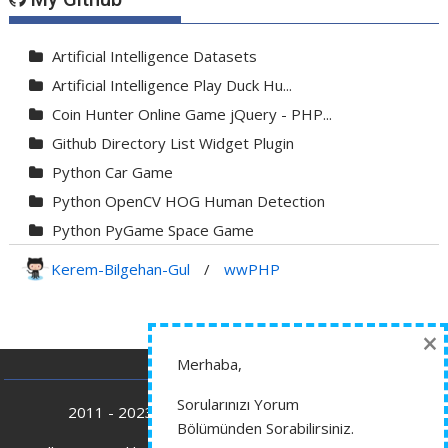
Artificial Intelligence Datasets
Artificial Intelligence Play Duck Hu...
Coin Hunter Online Game jQuery - PHP...
Github Directory List Widget Plugin
Python Car Game
Python OpenCV HOG Human Detection
Python PyGame Space Game
Python PyGame Yılan Oyunu - Snake G...
Kerem-Bilgehan-Gul
/
wwPHP
Python Rocket Detection With Line De...
Python Snake Game with AI
×
Python Transparent Proxy Server
Merhaba,
jQuery Resizable
Sorularınızı Yorum
2011 - 2023 wwphp.com Tüm Hakları Saklıdır.
Bölümünden Sorabilirsiniz.