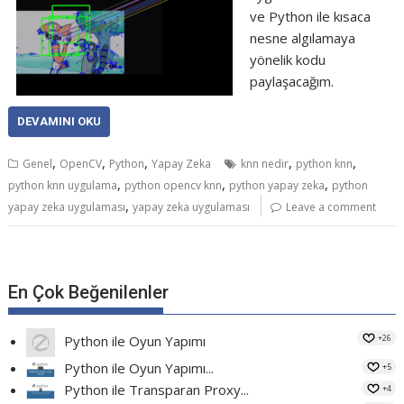
ve Python ile kısaca
nesne algılamaya
yönelik kodu
paylaşacağım.
DEVAMINI OKU
,
,
,
,
,
Genel
OpenCV
Python
Yapay Zeka
knn nedir
python knn
,
,
,
python knn uygulama
python opencv knn
python yapay zeka
python
,
yapay zeka uygulaması
yapay zeka uygulaması
Leave a comment
En Çok Beğenilenler
+26
Python ile Oyun Yapımı
Python ile Oyun Yapımı...
+5
Python ile Transparan Proxy...
+4