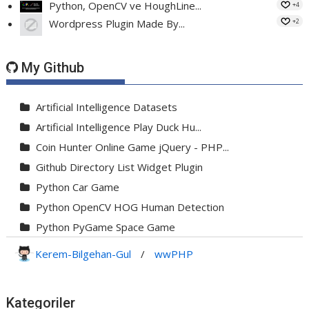
Python, OpenCV ve HoughLine...
+4
+2
Wordpress Plugin Made By...
My Github
Artificial Intelligence Datasets
Artificial Intelligence Play Duck Hu...
Coin Hunter Online Game jQuery - PHP...
Github Directory List Widget Plugin
Python Car Game
Python OpenCV HOG Human Detection
Python PyGame Space Game
Python PyGame Yılan Oyunu - Snake G...
Kerem-Bilgehan-Gul
/
wwPHP
Python Rocket Detection With Line De...
Python Snake Game with AI
Kategoriler
Python Transparent Proxy Server