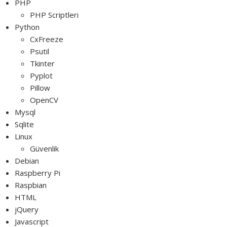
PHP
PHP Scriptleri
Python
CxFreeze
Psutil
Tkinter
Pyplot
Pillow
OpenCV
Mysql
Sqlite
Linux
Güvenlik
Debian
Raspberry Pi
Raspbian
HTML
jQuery
Javascript