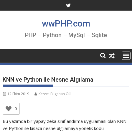
Skip
to
content
wwPHP.com
PHP – Python – MySql – Sqlite
KNN ve Python ile Nesne Algılama
12 Ekim 2019
Kerem Bilgehan Gül
0
Bu yazımda bir yapay zeka sınıflandırma uygulaması olan KNN
ve Python ile kısaca nesne algılamaya yönelik kodu