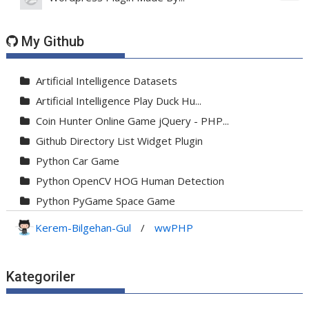
My Github
Artificial Intelligence Datasets
Artificial Intelligence Play Duck Hu...
Coin Hunter Online Game jQuery - PHP...
Github Directory List Widget Plugin
Python Car Game
Python OpenCV HOG Human Detection
Python PyGame Space Game
Python PyGame Yılan Oyunu - Snake G...
Kerem-Bilgehan-Gul
/
wwPHP
Python Rocket Detection With Line De...
Python Snake Game with AI
Kategoriler
Python Transparent Proxy Server
jQuery Resizable