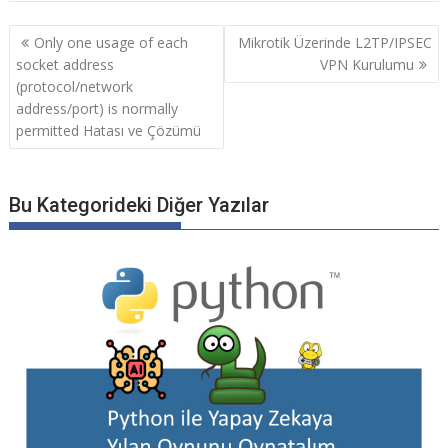
Yazı
Only one usage of each
Mikrotik Üzerinde L2TP/IPSEC
gezinmesi
socket address
VPN Kurulumu
(protocol/network
address/port) is normally
permitted Hatası ve Çözümü
Bu Kategorideki Diğer Yazılar