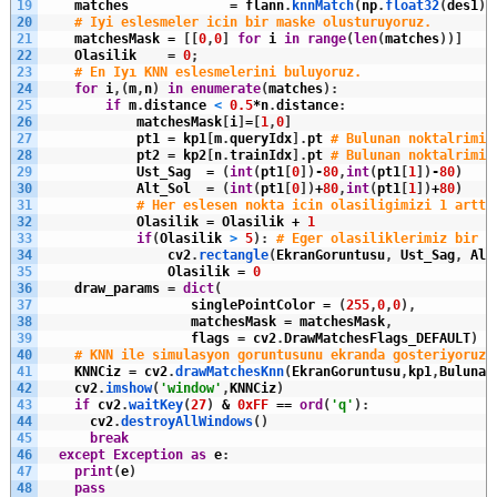
19
matches
=
flann
.
knnMatch
(
np
.
float32
(
des1
)
,
20
# Iyi eslesmeler icin bir maske olusturuyoruz.
21
matchesMask
=
[
[
0
,
0
]
for
i
in
range
(
len
(
matches
)
)
]
22
Olasilik
=
0
;
23
# En Iyı KNN eslesmelerini buluyoruz.
24
for
i
,
(
m
,
n
)
in
enumerate
(
matches
)
:
25
if
m
.
distance
<
0.5
*
n
.
distance
:
26
matchesMask
[
i
]
=
[
1
,
0
]
27
pt1
=
kp1
[
m
.
queryIdx
]
.
pt
# Bulunan noktalrimiz
28
pt2
=
kp2
[
n
.
trainIdx
]
.
pt
# Bulunan noktalrimiz
29
Ust_Sag
=
(
int
(
pt1
[
0
]
)
-
80
,
int
(
pt1
[
1
]
)
-
80
)
30
Alt_Sol
=
(
int
(
pt1
[
0
]
)
+
80
,
int
(
pt1
[
1
]
)
+
80
)
31
# Her eslesen nokta icin olasiligimizi 1 artti
32
Olasilik
=
Olasilik
+
1
33
if
(
Olasilik
>
5
)
:
# Eger olasiliklerimiz bir n
34
cv2
.
rectangle
(
EkranGoruntusu
,
Ust_Sag
,
Alt
35
Olasilik
=
0
36
draw_params
=
dict
(
37
singlePointColor
=
(
255
,
0
,
0
)
,
38
matchesMask
=
matchesMask
,
39
flags
=
cv2
.
DrawMatchesFlags_DEFAULT
)
40
# KNN ile simulasyon goruntusunu ekranda gosteriyoruz.
41
KNNCiz
=
cv2
.
drawMatchesKnn
(
EkranGoruntusu
,
kp1
,
Bulunac
42
cv2
.
imshow
(
'window'
,
KNNCiz
)
43
if
cv2
.
waitKey
(
27
)
&
0xFF
==
ord
(
'q'
)
:
44
cv2
.
destroyAllWindows
(
)
45
break
46
except
Exception
as
e
:
47
print
(
e
)
48
pass