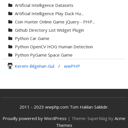
Artificial Intelligence Datasets
Artificial Intelligence Play Duck Hu...
Coin Hunter Online Game jQuery - PHP...
Github Directory List Widget Plugin
Python Car Game
Python OpenCV HOG Human Detection
Python PyGame Space Game
Python PyGame Yılan Oyunu - Snake G...
Kerem-Bilgehan-Gul
/
wwPHP
Python Rocket Detection With Line De...
Python Snake Game with AI
Python Transparent Proxy Server
jQuery Resizable
2011 - 2023 wwphp.com Tüm Hakları Saklıdır.
Proudly powered by WordPress
|
Theme: SuperMag by
Acme
Themes