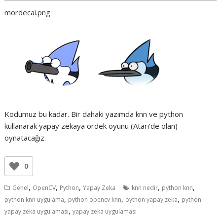
mordecai.png :
Kodumuz bu kadar. Bir dahaki yazımda knn ve python
kullanarak yapay zekaya ördek oyunu (Atari’de olan)
oynatacağız.
0
,
,
,
,
,
Genel
OpenCV
Python
Yapay Zeka
knn nedir
python knn
,
,
,
python knn uygulama
python opencv knn
python yapay zeka
python
,
yapay zeka uygulaması
yapay zeka uygulaması