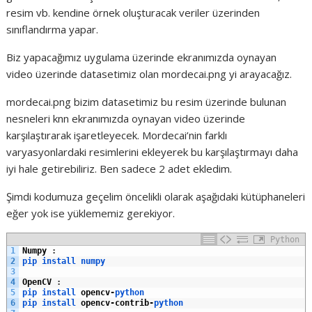
resim vb. kendine örnek oluşturacak veriler üzerinden
sınıflandırma yapar.
Biz yapacağımız uygulama üzerinde ekranımızda oynayan
video üzerinde datasetimiz olan mordecai.png yi arayacağız.
mordecai.png bizim datasetimiz bu resim üzerinde bulunan
nesneleri knn ekranımızda oynayan video üzerinde
karşılaştırarak işaretleyecek. Mordecai’nin farklı
varyasyonlardaki resimlerini ekleyerek bu karşılaştırmayı daha
iyi hale getirebiliriz. Ben sadece 2 adet ekledim.
Şimdi kodumuza geçelim öncelikli olarak aşağıdaki kütüphaneleri
eğer yok ise yüklememiz gerekiyor.
Python
1
Numpy
:
2
pip 
install 
numpy
3
4
OpenCV
:
5
pip 
install 
opencv
-
python
6
pip 
install 
opencv
-
contrib
-
python