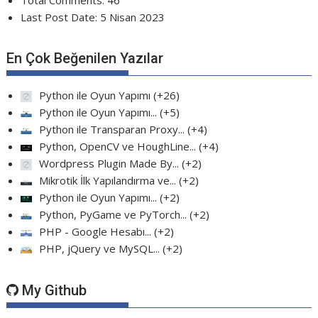
Last Post Date:
5 Nisan 2023
En Çok Beğenilen Yazılar
Python ile Oyun Yapımı
+26
Python ile Oyun Yapımı...
+5
Python ile Transparan Proxy...
+4
Python, OpenCV ve HoughLine...
+4
Wordpress Plugin Made By...
+2
Mikrotik İlk Yapılandırma ve...
+2
Python ile Oyun Yapımı...
+2
Python, PyGame ve PyTorch...
+2
PHP - Google Hesabı...
+2
PHP, jQuery ve MySQL...
+2
My Github