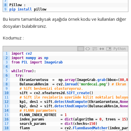
7
8
Pillow
:
9
pip 
install 
pillow
Bu kısımı tamamladıysak aşağıda örnek kodu ve kullanılan diğer
dosyaları bulabilirsiniz.
Kodumuz :
Python
1
import
cv2
2
import
numpy 
as
np
3
from
PIL 
import
ImageGrab
4
5
while
(
True
)
:
6
try
:
7
EkranGoruntusu
=
np
.
array
(
ImageGrab
.
grab
(
bbox
=
(
80
,
80
8
BulunacakResim
=
cv2
.
imread
(
'mordecai.png'
)
# Ekran g
9
# Sift besbemizi olusturuyoruz.
10
sift
=
cv2
.
xfeatures2d
.
SIFT_create
(
)
11
# Sift ile resimlerin uzerinde kilit noktalari buluyor
12
kp1
,
des1
=
sift
.
detectAndCompute
(
EkranGoruntusu
,
None
)
13
kp2
,
des2
=
sift
.
detectAndCompute
(
BulunacakResim
,
None
)
14
# FLANN parameters
15
FLANN_INDEX_KDTREE
=
1
16
index_params
=
dict
(
algorithm
=
0
,
trees
=
15
)
17
search_params
=
dict
(
checks
=
150
)
18
flann
=
cv2
.
FlannBasedMatcher
(
index_para