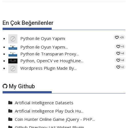
En Çok Beğenilenler
+26
Python ile Oyun Yapımı
Python ile Oyun Yapımı...
+5
Python ile Transparan Proxy...
+4
Python, OpenCV ve HoughLine...
+4
+2
Wordpress Plugin Made By...
My Github
Artificial Intelligence Datasets
Artificial Intelligence Play Duck Hu...
Coin Hunter Online Game jQuery - PHP...
Github Directory List Widget Plugin