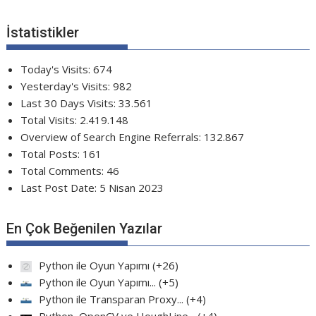
İstatistikler
Today's Visits:
674
Yesterday's Visits:
982
Last 30 Days Visits:
33.561
Total Visits:
2.419.148
Overview of Search Engine Referrals:
132.867
Total Posts:
161
Total Comments:
46
Last Post Date:
5 Nisan 2023
En Çok Beğenilen Yazılar
Python ile Oyun Yapımı
+26
Python ile Oyun Yapımı...
+5
Python ile Transparan Proxy...
+4