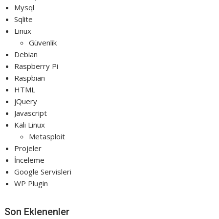
Mysql
Sqlite
Linux
Güvenlik
Debian
Raspberry Pi
Raspbian
HTML
jQuery
Javascript
Kali Linux
Metasploit
Projeler
İnceleme
Google Servisleri
WP Plugin
Son Eklenenler