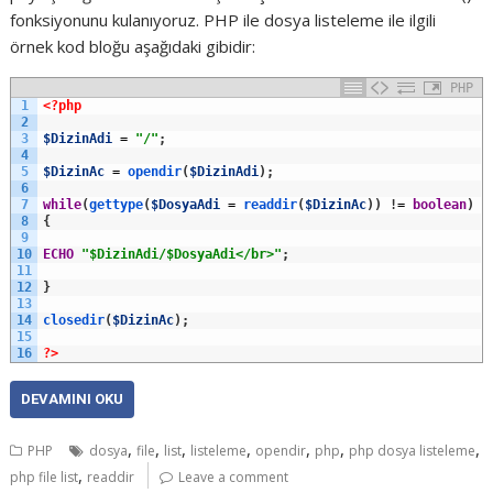
fonksiyonunu kulanıyoruz. PHP ile dosya listeleme ile ilgili
örnek kod bloğu aşağıdaki gibidir:
PHP
1
<?php
2
3
$DizinAdi
=
"/"
;
4
5
$DizinAc
=
opendir
(
$DizinAdi
)
;
6
7
while
(
gettype
(
$DosyaAdi
=
readdir
(
$DizinAc
)
)
!
=
boolean
)
8
{
9
10
ECHO
"$DizinAdi/$DosyaAdi</br>"
;
11
12
}
13
14
closedir
(
$DizinAc
)
;
15
16
?>
DEVAMINI OKU
,
,
,
,
,
,
,
PHP
dosya
file
list
listeleme
opendir
php
php dosya listeleme
,
php file list
readdir
Leave a comment