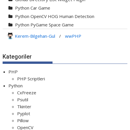
Python Car Game
Python OpenCV HOG Human Detection
Python PyGame Space Game
Python PyGame Yılan Oyunu - Snake G...
Kerem-Bilgehan-Gul
/
wwPHP
Python Rocket Detection With Line De...
Python Snake Game with AI
Kategoriler
Python Transparent Proxy Server
jQuery Resizable
PHP
PHP Scriptleri
Python
CxFreeze
Psutil
Tkinter
Pyplot
Pillow
OpenCV