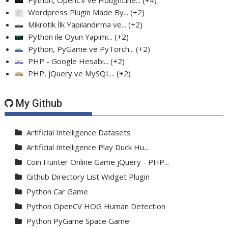
Python, OpenCV ve HoughLine...
+4
Wordpress Plugin Made By...
+2
Mikrotik İlk Yapılandırma ve...
+2
Python ile Oyun Yapımı...
+2
Python, PyGame ve PyTorch...
+2
PHP - Google Hesabı...
+2
PHP, jQuery ve MySQL...
+2
My Github
Artificial Intelligence Datasets
Artificial Intelligence Play Duck Hu...
Coin Hunter Online Game jQuery - PHP...
Github Directory List Widget Plugin
Python Car Game
Python OpenCV HOG Human Detection
Python PyGame Space Game