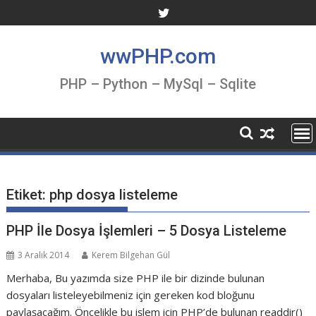
Skip
to
content
wwPHP.com
PHP – Python – MySql – Sqlite
Etiket:
php dosya listeleme
PHP İle Dosya İşlemleri – 5 Dosya Listeleme
3 Aralık 2014
Kerem Bilgehan Gül
Merhaba, Bu yazımda size PHP ile bir dizinde bulunan
dosyaları listeleyebilmeniz için gereken kod bloğunu
paylaşacağım. Öncelikle bu işlem için PHP’de bulunan readdir()