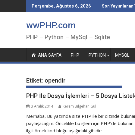
Skip
Perşembe, Ağustos 6, 2026
Son Yayımlanan 
to
content
wwPHP.com
PHP – Python – MySql – Sqlite
ANA SAYFA
PHP
PYTHON
MYSQL
Etiket:
opendir
PHP İle Dosya İşlemleri – 5 Dosya Liste
3 Aralık 2014
Kerem Bilgehan Gül
Merhaba, Bu yazımda size PHP ile bir dizinde bulunan
paylaşacağım. Öncelikle bu işlem için PHP’de bulunan 
ilgili örnek kod bloğu aşağıdaki gibidir: