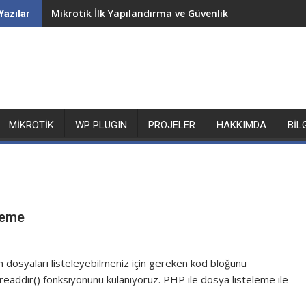
Mikrotik İlk Yapılandırma ve Güvenlik
Yazılar
MIKROTIK
WP PLUGIN
PROJELER
HAKKIMDA
BIL
leme
 dosyaları listeleyebilmeniz için gereken kod bloğunu
readdir() fonksiyonunu kulanıyoruz. PHP ile dosya listeleme ile