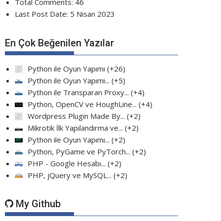
Total Comments:
46
Last Post Date:
5 Nisan 2023
En Çok Beğenilen Yazılar
Python ile Oyun Yapımı
+26
Python ile Oyun Yapımı...
+5
Python ile Transparan Proxy...
+4
Python, OpenCV ve HoughLine...
+4
Wordpress Plugin Made By...
+2
Mikrotik İlk Yapılandırma ve...
+2
Python ile Oyun Yapımı...
+2
Python, PyGame ve PyTorch...
+2
PHP - Google Hesabı...
+2
PHP, jQuery ve MySQL...
+2
My Github