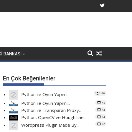
GI BANKASI
En Çok Beğenilenler
+26
Python ile Oyun Yapımı
Python ile Oyun Yapımı...
+5
Python ile Transparan Proxy...
+4
Python, OpenCV ve HoughLine...
+4
+2
Wordpress Plugin Made By...