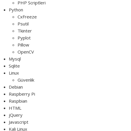
PHP Scriptleri
Python
CxFreeze
Psutil
Tkinter
Pyplot
Pillow
OpenCV
Mysql
Sqlite
Linux
Güvenlik
Debian
Raspberry Pi
Raspbian
HTML
jQuery
Javascript
Kali Linux