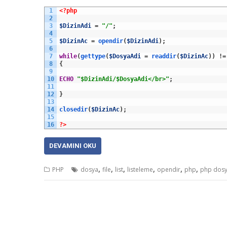
1
<?php
2
3
$DizinAdi
=
"/"
;
4
5
$DizinAc
=
opendir
(
$DizinAdi
)
;
6
7
while
(
gettype
(
$DosyaAdi
=
readdir
(
$DizinAc
)
)
!
=
8
{
9
10
ECHO
"$DizinAdi/$DosyaAdi</br>"
;
11
12
}
13
14
closedir
(
$DizinAc
)
;
15
16
?>
DEVAMINI OKU
,
,
,
,
,
,
PHP
dosya
file
list
listeleme
opendir
php
php dosy