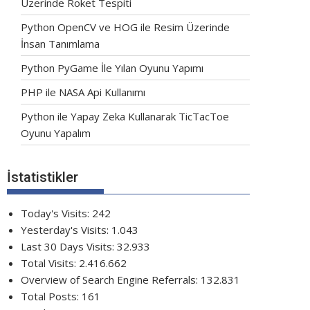
Üzerinde Roket Tespiti
Python OpenCV ve HOG ile Resim Üzerinde
İnsan Tanımlama
Python PyGame İle Yılan Oyunu Yapımı
PHP ile NASA Api Kullanımı
Python ile Yapay Zeka Kullanarak TicTacToe
Oyunu Yapalım
İstatistikler
Today's Visits:
242
Yesterday's Visits:
1.043
Last 30 Days Visits:
32.933
Total Visits:
2.416.662
Overview of Search Engine Referrals:
132.831
Total Posts:
161