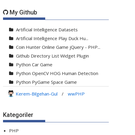
My Github
Artificial Intelligence Datasets
Artificial Intelligence Play Duck Hu...
Coin Hunter Online Game jQuery - PHP...
Github Directory List Widget Plugin
Python Car Game
Python OpenCV HOG Human Detection
Python PyGame Space Game
Python PyGame Yılan Oyunu - Snake G...
Kerem-Bilgehan-Gul
/
wwPHP
Python Rocket Detection With Line De...
Python Snake Game with AI
Kategoriler
Python Transparent Proxy Server
jQuery Resizable
PHP