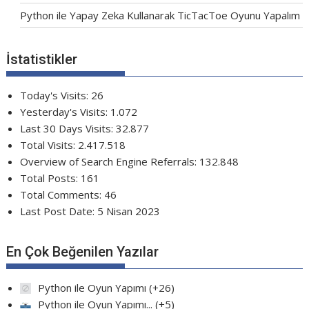
Python ile Yapay Zeka Kullanarak TicTacToe Oyunu Yapalım
İstatistikler
Today's Visits:
26
Yesterday's Visits:
1.072
Last 30 Days Visits:
32.877
Total Visits:
2.417.518
Overview of Search Engine Referrals:
132.848
Total Posts:
161
Total Comments:
46
Last Post Date:
5 Nisan 2023
En Çok Beğenilen Yazılar
Python ile Oyun Yapımı
+26
Python ile Oyun Yapımı...
+5