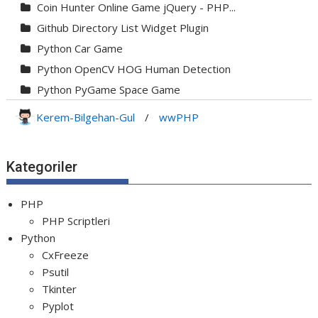
Coin Hunter Online Game jQuery - PHP...
Github Directory List Widget Plugin
Python Car Game
Python OpenCV HOG Human Detection
Python PyGame Space Game
Python PyGame Yılan Oyunu - Snake G...
Kerem-Bilgehan-Gul
/
wwPHP
Python Rocket Detection With Line De...
Python Snake Game with AI
Kategoriler
Python Transparent Proxy Server
jQuery Resizable
PHP
PHP Scriptleri
Python
CxFreeze
Psutil
Tkinter
Pyplot