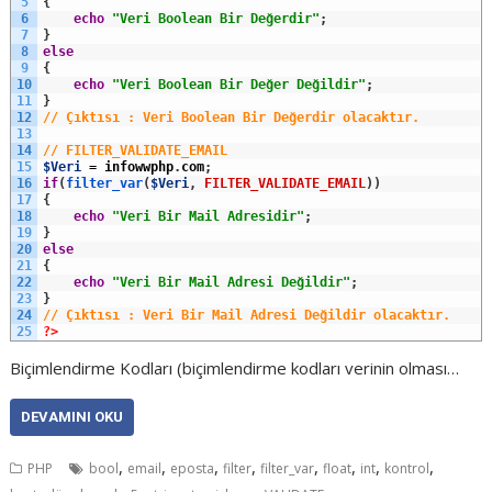
5
{
6
echo
"Veri Boolean Bir Değerdir"
;
7
}
8
else
9
{
10
echo
"Veri Boolean Bir Değer Değildir"
;
11
}
12
// Çıktısı : Veri Boolean Bir Değerdir olacaktır.
13
14
// FILTER_VALIDATE_EMAIL
15
$Veri
=
infowwphp
.
com
;
16
if
(
filter_var
(
$Veri
,
FILTER_VALIDATE_EMAIL
)
)
17
{
18
echo
"Veri Bir Mail Adresidir"
;
19
}
20
else
21
{
22
echo
"Veri Bir Mail Adresi Değildir"
;
23
}
24
// Çıktısı : Veri Bir Mail Adresi Değildir olacaktır.
25
?>
Biçimlendirme Kodları (biçimlendirme kodları verinin olması…
DEVAMINI OKU
,
,
,
,
,
,
,
,
PHP
bool
email
eposta
filter
filter_var
float
int
kontrol