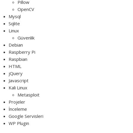
Pillow
OpenCV
Mysql
Sqlite
Linux
Güvenlik
Debian
Raspberry Pi
Raspbian
HTML
jQuery
Javascript
Kali Linux
Metasploit
Projeler
İnceleme
Google Servisleri
WP Plugin