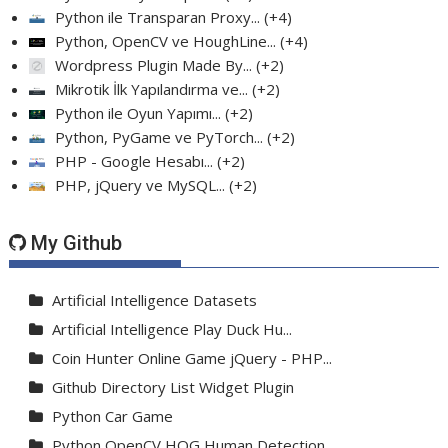
Python ile Transparan Proxy...
+4
Python, OpenCV ve HoughLine...
+4
Wordpress Plugin Made By...
+2
Mikrotik İlk Yapılandırma ve...
+2
Python ile Oyun Yapımı...
+2
Python, PyGame ve PyTorch...
+2
PHP - Google Hesabı...
+2
PHP, jQuery ve MySQL...
+2
My Github
Artificial Intelligence Datasets
Artificial Intelligence Play Duck Hu...
Coin Hunter Online Game jQuery - PHP...
Github Directory List Widget Plugin
Python Car Game
Python OpenCV HOG Human Detection