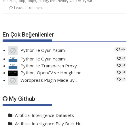
,
,
,
,
,
,
kontrolü
php
php5
string
temizleme
VALIDATE
var
Leave a comment
En Çok Beğenilenler
+26
Python ile Oyun Yapımı
Python ile Oyun Yapımı...
+5
Python ile Transparan Proxy...
+4
Python, OpenCV ve HoughLine...
+4
+2
Wordpress Plugin Made By...
My Github
Artificial Intelligence Datasets
Artificial Intelligence Play Duck Hu...