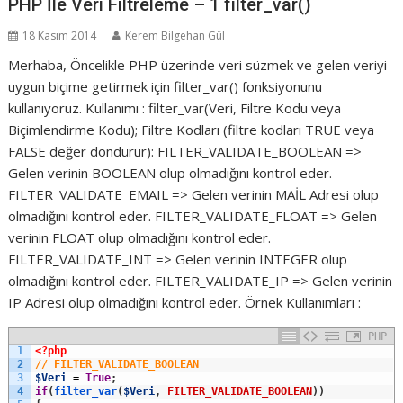
PHP İle Veri Filtreleme – 1 filter_var()
18 Kasım 2014
Kerem Bilgehan Gül
Merhaba, Öncelikle PHP üzerinde veri süzmek ve gelen veriyi
uygun biçime getirmek için filter_var() fonksiyonunu
kullanıyoruz. Kullanımı : filter_var(Veri, Filtre Kodu veya
Biçimlendirme Kodu); Filtre Kodları (filtre kodları TRUE veya
FALSE değer döndürür): FILTER_VALIDATE_BOOLEAN =>
Gelen verinin BOOLEAN olup olmadığını kontrol eder.
FILTER_VALIDATE_EMAIL => Gelen verinin MAİL Adresi olup
olmadığını kontrol eder. FILTER_VALIDATE_FLOAT => Gelen
verinin FLOAT olup olmadığını kontrol eder.
FILTER_VALIDATE_INT => Gelen verinin INTEGER olup
olmadığını kontrol eder. FILTER_VALIDATE_IP => Gelen verinin
IP Adresi olup olmadığını kontrol eder. Örnek Kullanımları :
PHP
1
<?php
2
// FILTER_VALIDATE_BOOLEAN
3
$Veri
=
True
;
4
if
(
filter_var
(
$Veri
,
FILTER_VALIDATE_BOOLEAN
)
)