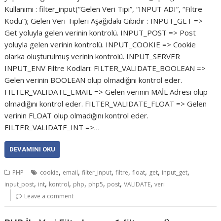
Kullanımı : filter_input(“Gelen Veri Tipi”, “INPUT ADI”, “Filtre
Kodu”); Gelen Veri Tipleri Aşağıdaki Gibidir : INPUT_GET =>
Get yoluyla gelen verinin kontrolü. INPUT_POST => Post
yoluyla gelen verinin kontrolü. INPUT_COOKIE => Cookie
olarka oluşturulmuş verinin kontrolü. INPUT_SERVER
INPUT_ENV Filtre Kodları: FILTER_VALIDATE_BOOLEAN =>
Gelen verinin BOOLEAN olup olmadığını kontrol eder.
FILTER_VALIDATE_EMAIL => Gelen verinin MAİL Adresi olup
olmadığını kontrol eder. FILTER_VALIDATE_FLOAT => Gelen
verinin FLOAT olup olmadığını kontrol eder.
FILTER_VALIDATE_INT =>…
DEVAMINI OKU
,
,
,
,
,
,
,
PHP
cookie
email
filter_input
filtre
float
get
input_get
,
,
,
,
,
,
,
input_post
int
kontrol
php
php5
post
VALIDATE
veri
Leave a comment