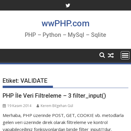
Skip
to
content
wwPHP.com
PHP – Python – MySql – Sqlite
Etiket:
VALIDATE
PHP İle Veri Filtreleme – 3 filter_input()
19 Kasım 2014
Kerem Bilgehan Gül
Merhaba, PHP üzerinde POST, GET, COOKIE vb. metodlarla
gelen veri üzerinde direk olarak filtreleme ve kontrol
yapabileceğiniz fonksiyonlardan biride filter_input()‘dur.