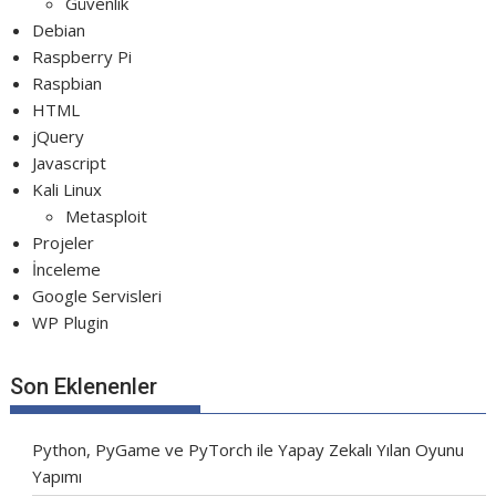
Güvenlik
Debian
Raspberry Pi
Raspbian
HTML
jQuery
Javascript
Kali Linux
Metasploit
Projeler
İnceleme
Google Servisleri
WP Plugin
Son Eklenenler
Python, PyGame ve PyTorch ile Yapay Zekalı Yılan Oyunu
Yapımı