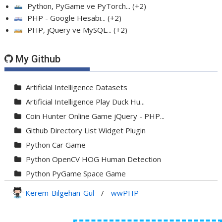
Python, PyGame ve PyTorch...
+2
PHP - Google Hesabı...
+2
PHP, jQuery ve MySQL...
+2
My Github
Artificial Intelligence Datasets
Artificial Intelligence Play Duck Hu...
Coin Hunter Online Game jQuery - PHP...
Github Directory List Widget Plugin
Python Car Game
Python OpenCV HOG Human Detection
Python PyGame Space Game
Python PyGame Yılan Oyunu - Snake G...
Kerem-Bilgehan-Gul
/
wwPHP
Python Rocket Detection With Line De...
Python Snake Game with AI