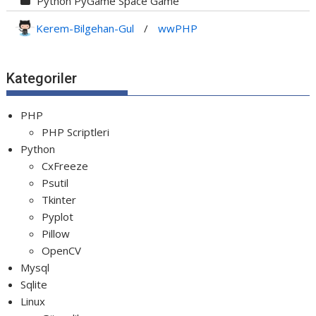
Python PyGame Space Game
Python PyGame Yılan Oyunu - Snake G...
Kerem-Bilgehan-Gul
/
wwPHP
Python Rocket Detection With Line De...
Python Snake Game with AI
Kategoriler
Python Transparent Proxy Server
jQuery Resizable
PHP
PHP Scriptleri
Python
CxFreeze
Psutil
Tkinter
Pyplot
Pillow
OpenCV
Mysql
Sqlite
Linux