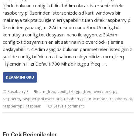
içinde bulunan config.txt’dir. 1.Adım olarak isterseniz direk
raspberry pi üzerinden istersenizde sd kartı windows bir
makinaya takıpta bu işlemleri yapabiliriz.Ben direk raspberry pi
üzerinden yapacağım. 2.Adım sudo nano /boot/config.txt
komutuyla config.txt dosyasını nano ile açıyoruz. 3.Adım
config.txt dosyamızın en alt satırına inip overclock işlemine
başlayabiliriz. 4.Adım aşağıda bulunan parametreleri istediğimiz
şekilde config.txt’nin en alt satırına ekleyebiliriz: a.arm_freq
İşlemcinin Hızı Default 700 Mhz’dir b.gpu_freq …
DEVAMINI OKU
,
,
,
,
,
Raspberry Pi
arm_freq
config.txt
gpu_freq
overclock
pi
,
,
,
,
raspberry
raspberry pi overclock
raspberry pi turbo mode
raspberry-pi
,
raspberrypi
raspbian
Leave a comment
En Çok Beğenilenler