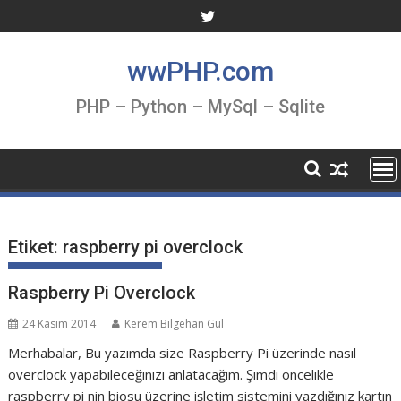
Skip
to
content
wwPHP.com
PHP – Python – MySql – Sqlite
Etiket:
raspberry pi overclock
Raspberry Pi Overclock
24 Kasım 2014
Kerem Bilgehan Gül
Merhabalar, Bu yazımda size Raspberry Pi üzerinde nasıl
overclock yapabileceğinizi anlatacağım. Şimdi öncelikle
raspberry pi nin biosu üzerine işletim sistemini yazdığınız kartın