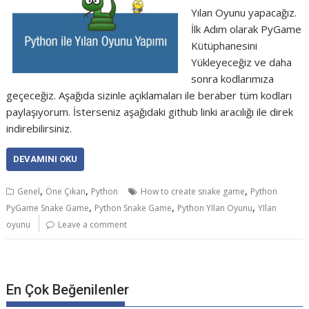
Yılan Oyunu yapacağız.
İlk Adım olarak PyGame
Kütüphanesini
Yükleyeceğiz ve daha
sonra kodlarımıza
geçeceğiz. Aşağıda sizinle açıklamaları ile beraber tüm kodları
paylaşıyorum. İsterseniz aşağıdaki github linki aracılığı ile direk
indirebilirsiniz.
DEVAMINI OKU
,
,
,
Genel
Öne Çıkan
Python
How to create snake game
Python
,
,
,
PyGame Snake Game
Python Snake Game
Python YIlan Oyunu
YIlan
oyunu
Leave a comment
En Çok Beğenilenler