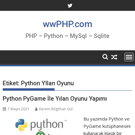
Skip
to
content
wwPHP.com
PHP – Python – MySql – Sqlite
Etiket:
Python YIlan Oyunu
Python PyGame İle Yılan Oyunu Yapımı
7 Mayıs 2021
Kerem Bilgehan Gül
Bu yazımda Python ve
PyGame kütüphanesini
kullanarak klasik bir