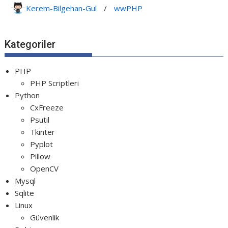
Python PyGame Yılan Oyunu - Snake G...
Kerem-Bilgehan-Gul
/
wwPHP
Python Rocket Detection With Line De...
Python Snake Game with AI
Kategoriler
Python Transparent Proxy Server
jQuery Resizable
PHP
PHP Scriptleri
Python
CxFreeze
Psutil
Tkinter
Pyplot
Pillow
OpenCV
Mysql
Sqlite
Linux
Güvenlik