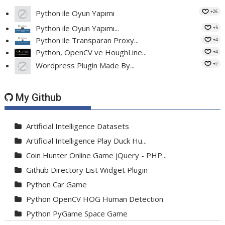
+26
Python ile Oyun Yapımı
Python ile Oyun Yapımı...
+5
Python ile Transparan Proxy...
+4
Python, OpenCV ve HoughLine...
+4
+2
Wordpress Plugin Made By...
My Github
Artificial Intelligence Datasets
Artificial Intelligence Play Duck Hu...
Coin Hunter Online Game jQuery - PHP...
Github Directory List Widget Plugin
Python Car Game
Python OpenCV HOG Human Detection
Python PyGame Space Game