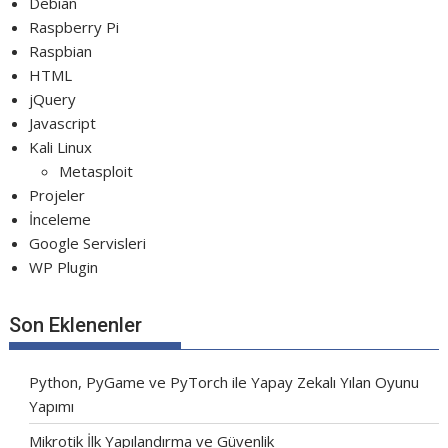
Debian
Raspberry Pi
Raspbian
HTML
jQuery
Javascript
Kali Linux
Metasploit
Projeler
İnceleme
Google Servisleri
WP Plugin
Son Eklenenler
Python, PyGame ve PyTorch ile Yapay Zekalı Yılan Oyunu
Yapımı
Mikrotik İlk Yapılandırma ve Güvenlik