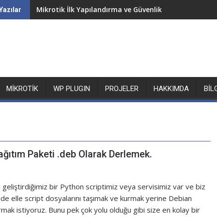
Mikrotik İlk Yapılandırma ve Güvenlik
Yazılar
MIKROTIK
WP PLUGIN
PROJELER
HAKKIMDA
BIL
ğıtım Paketi .deb Olarak Derlemek.
geliştirdiğimiz bir Python scriptimiz veya servisimiz var ve biz
de elle script dosyalarını taşımak ve kurmak yerine Debian
rmak istiyoruz. Bunu pek çok yolu olduğu gibi size en kolay bir