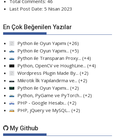
Total Comments:
46
Last Post Date:
5 Nisan 2023
En Çok Beğenilen Yazılar
Python ile Oyun Yapımı
+26
Python ile Oyun Yapımı...
+5
Python ile Transparan Proxy...
+4
Python, OpenCV ve HoughLine...
+4
Wordpress Plugin Made By...
+2
Mikrotik İlk Yapılandırma ve...
+2
Python ile Oyun Yapımı...
+2
Python, PyGame ve PyTorch...
+2
PHP - Google Hesabı...
+2
PHP, jQuery ve MySQL...
+2
My Github