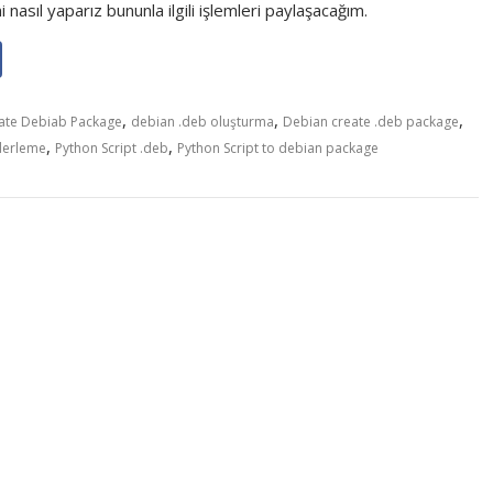
 nasıl yaparız bununla ilgili işlemleri paylaşacağım.
,
,
,
ate Debiab Package
debian .deb oluşturma
Debian create .deb package
,
,
derleme
Python Script .deb
Python Script to debian package