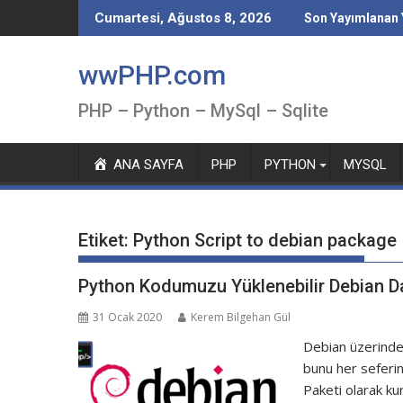
Skip
Cumartesi, Ağustos 8, 2026
Son Yayımlanan 
to
content
wwPHP.com
PHP – Python – MySql – Sqlite
ANA SAYFA
PHP
PYTHON
MYSQL
Etiket:
Python Script to debian package
Python Kodumuzu Yüklenebilir Debian Da
31 Ocak 2020
Kerem Bilgehan Gül
Debian üzerinde 
bunu her seferin
Paketi olarak ku