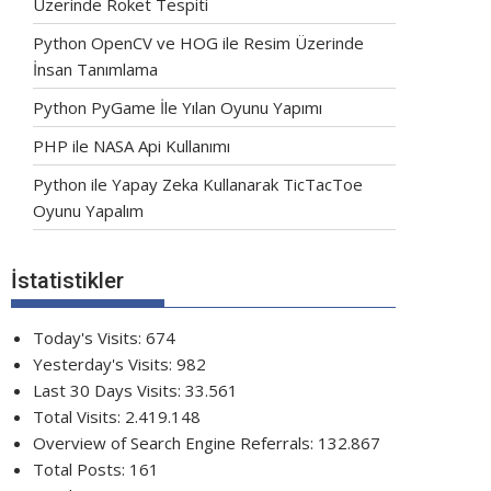
Üzerinde Roket Tespiti
Python OpenCV ve HOG ile Resim Üzerinde
İnsan Tanımlama
Python PyGame İle Yılan Oyunu Yapımı
PHP ile NASA Api Kullanımı
Python ile Yapay Zeka Kullanarak TicTacToe
Oyunu Yapalım
İstatistikler
Today's Visits:
674
Yesterday's Visits:
982
Last 30 Days Visits:
33.561
Total Visits:
2.419.148
Overview of Search Engine Referrals:
132.867
Total Posts:
161