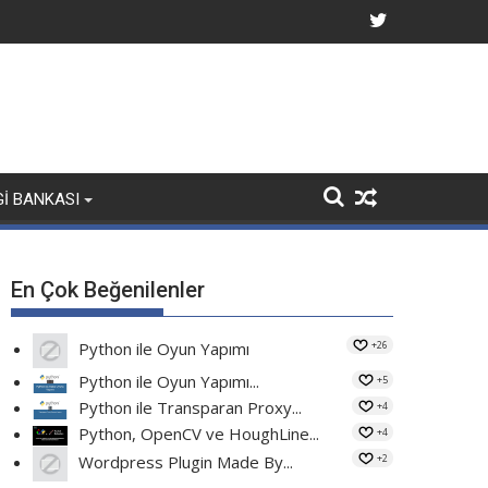
GI BANKASI
En Çok Beğenilenler
+26
Python ile Oyun Yapımı
Python ile Oyun Yapımı...
+5
Python ile Transparan Proxy...
+4
Python, OpenCV ve HoughLine...
+4
+2
Wordpress Plugin Made By...