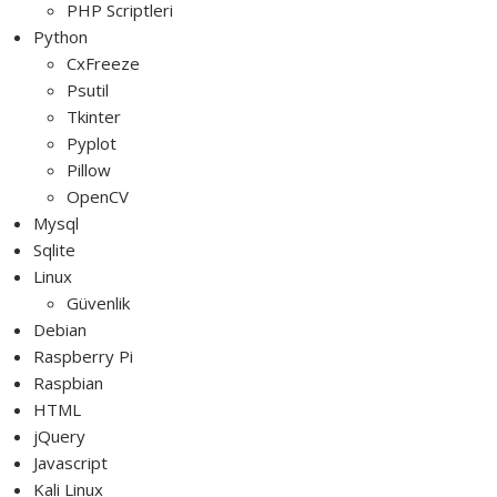
PHP Scriptleri
Python
CxFreeze
Psutil
Tkinter
Pyplot
Pillow
OpenCV
Mysql
Sqlite
Linux
Güvenlik
Debian
Raspberry Pi
Raspbian
HTML
jQuery
Javascript
Kali Linux