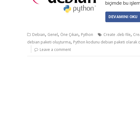
biçimde bu işlemi
DEVAMINI OKU
,
,
,
,
Debian
Genel
Öne Çıkan
Python
Create .deb file
Cre
,
debian paketi oluşturma
Python kodunu debian paketi olarak 
Leave a comment