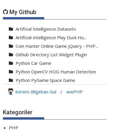
My Github
Artificial Intelligence Datasets
Artificial Intelligence Play Duck Hu...
Coin Hunter Online Game jQuery - PHP...
Github Directory List Widget Plugin
Python Car Game
Python OpenCV HOG Human Detection
Python PyGame Space Game
Python PyGame Yılan Oyunu - Snake G...
Kerem-Bilgehan-Gul
/
wwPHP
Python Rocket Detection With Line De...
Python Snake Game with AI
Kategoriler
Python Transparent Proxy Server
jQuery Resizable
PHP