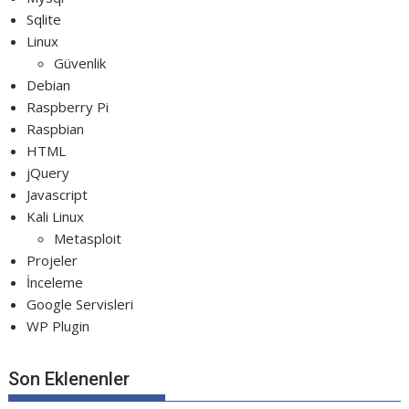
Sqlite
Linux
Güvenlik
Debian
Raspberry Pi
Raspbian
HTML
jQuery
Javascript
Kali Linux
Metasploit
Projeler
İnceleme
Google Servisleri
WP Plugin
Son Eklenenler