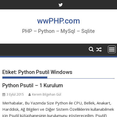
Skip
to
content
wwPHP.com
PHP – Python – MySql – Sqlite
Etiket:
Python Psutil Windows
Python Psutil – 1 Kurulum
3 Eylül 2015
Kerem Bilgehan Gül
Merhabalar, Bu Yazımda Size Python ile CPU, Bellek, Anakart,
Harddisk, Ağ Bilgileri ve Diğer Sistem Özelliklerini kullanabilmek
için Psutil kütüphanesinin kurulumunu göstereceğim. Psutil‘i