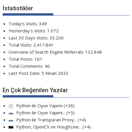
İstatistikler
Today's Visits:
349
Yesterday's Visits:
1.072
Last 30 Days Visits:
33.200
Total Visits:
2.417.841
Overview of Search Engine Referrals:
132.848
Total Posts:
161
Total Comments:
46
Last Post Date:
5 Nisan 2023
En Çok Beğenilen Yazılar
Python ile Oyun Yapımı
+26
Python ile Oyun Yapımı...
+5
Python ile Transparan Proxy...
+4
Python, OpenCV ve HoughLine...
+4