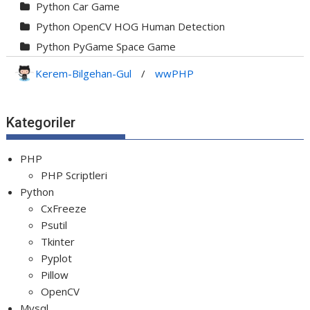
Python Car Game
Python OpenCV HOG Human Detection
Python PyGame Space Game
Python PyGame Yılan Oyunu - Snake G...
Kerem-Bilgehan-Gul
/
wwPHP
Python Rocket Detection With Line De...
Python Snake Game with AI
Kategoriler
Python Transparent Proxy Server
jQuery Resizable
PHP
PHP Scriptleri
Python
CxFreeze
Psutil
Tkinter
Pyplot
Pillow
OpenCV
Mysql