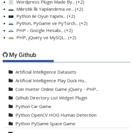
Wordpress Plugin Made By...
+2
Mikrotik İlk Yapılandırma ve...
+2
Python ile Oyun Yapımı...
+2
Python, PyGame ve PyTorch...
+2
PHP - Google Hesabı...
+2
PHP, jQuery ve MySQL...
+2
My Github
Artificial Intelligence Datasets
Artificial Intelligence Play Duck Hu...
Coin Hunter Online Game jQuery - PHP...
Github Directory List Widget Plugin
Python Car Game
Python OpenCV HOG Human Detection
Python PyGame Space Game
Python PyGame Yılan Oyunu - Snake G...