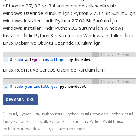
pPthon’un 2.7, 3.3 ve 3.4 sürümlerinde kullanabilirsiniz.
Windows Üzerinde Kurulum İçin : Python 2.7 32 Bit Sürümü İçin
Windows Installer : İndir Python 2.7 64 Bit Sürümü İçin
Windows Installer : İndir Python 3.3 Sürümü İçin Windows
Installer : İndir Python 3.4 Sürümü İçin Windows Installer : İndir
Linux Debian ve Ubuntu Üzerinde Kurulum İçin :
Shell
1
$
sudo 
apt
-
get
install 
gcc 
python
-
dev
Linux RedHat ve CentOS Üzerinde Kurulum İçin :
Shell
1
$
sudo 
yum 
install 
gcc 
python
-
devel
DEVAMINI OKU
,
,
,
Psutil
Python
Python Psutil
Python Psutil Download
Python Psutil
,
,
,
,
İndir
Python Psutil Install
Python Psutil Kurulum
Python Psutil Linux
Python Psutil Windows
Leave a comment