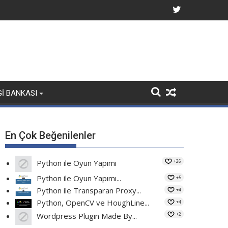
GI BANKASI
En Çok Beğenilenler
+26
Python ile Oyun Yapımı
Python ile Oyun Yapımı...
+5
Python ile Transparan Proxy...
+4
Python, OpenCV ve HoughLine...
+4
+2
Wordpress Plugin Made By...