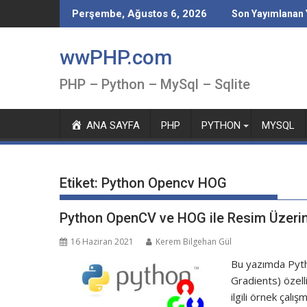
Skip
Perşembe, Ağustos 6, 2026
Son Yayımlanan 
to
content
wwPHP.com
PHP – Python – MySql – Sqlite
ANA SAYFA
PHP
PYTHON
MYSQL
Etiket:
Python Opencv HOG
Python OpenCV ve HOG ile Resim Üzeri
16 Haziran 2021
Kerem Bilgehan Gül
Bu yazımda Pyt
Gradients) özelli
ilgili örnek çalı