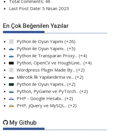
Total Comments:
46
Last Post Date:
5 Nisan 2023
En Çok Beğenilen Yazılar
Python ile Oyun Yapımı
+26
Python ile Oyun Yapımı...
+5
Python ile Transparan Proxy...
+4
Python, OpenCV ve HoughLine...
+4
Wordpress Plugin Made By...
+2
Mikrotik İlk Yapılandırma ve...
+2
Python ile Oyun Yapımı...
+2
Python, PyGame ve PyTorch...
+2
PHP - Google Hesabı...
+2
PHP, jQuery ve MySQL...
+2
My Github