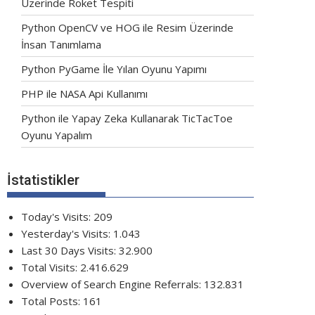
Üzerinde Roket Tespiti
Python OpenCV ve HOG ile Resim Üzerinde
İnsan Tanımlama
Python PyGame İle Yılan Oyunu Yapımı
PHP ile NASA Api Kullanımı
Python ile Yapay Zeka Kullanarak TicTacToe
Oyunu Yapalım
İstatistikler
Today's Visits:
209
Yesterday's Visits:
1.043
Last 30 Days Visits:
32.900
Total Visits:
2.416.629
Overview of Search Engine Referrals:
132.831
Total Posts:
161