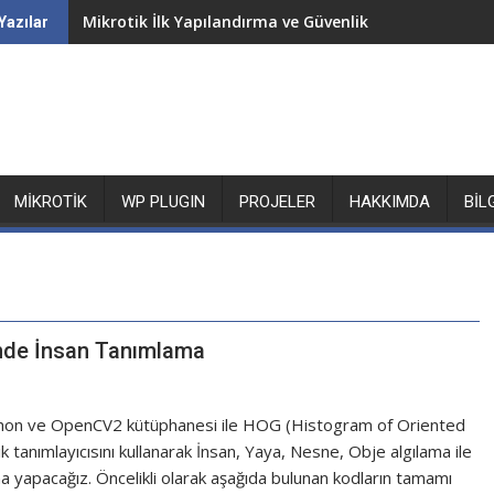
Mikrotik İlk Yapılandırma ve Güvenlik
Yazılar
MIKROTIK
WP PLUGIN
PROJELER
HAKKIMDA
BIL
nde İnsan Tanımlama
hon ve OpenCV2 kütüphanesi ile HOG (Histogram of Oriented
k tanımlayıcısını kullanarak İnsan, Yaya, Nesne, Obje algılama ile
şma yapacağız. Öncelikli olarak aşağıda bulunan kodların tamamı