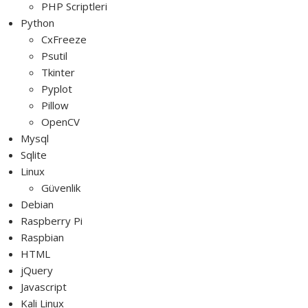
PHP Scriptleri
Python
CxFreeze
Psutil
Tkinter
Pyplot
Pillow
OpenCV
Mysql
Sqlite
Linux
Güvenlik
Debian
Raspberry Pi
Raspbian
HTML
jQuery
Javascript
Kali Linux