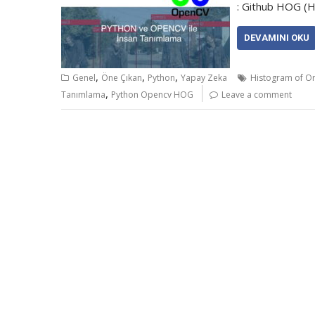
: Github HOG (Hi
DEVAMINI OKU
,
,
,
Genel
Öne Çıkan
Python
Yapay Zeka
Histogram of Or
,
Tanımlama
Python Opencv HOG
Leave a comment