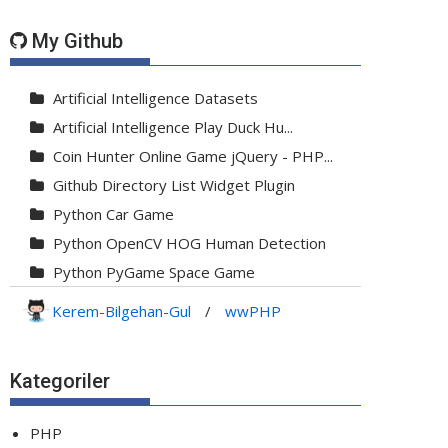
My Github
Artificial Intelligence Datasets
Artificial Intelligence Play Duck Hu...
Coin Hunter Online Game jQuery - PHP...
Github Directory List Widget Plugin
Python Car Game
Python OpenCV HOG Human Detection
Python PyGame Space Game
Python PyGame Yılan Oyunu - Snake G...
Kerem-Bilgehan-Gul
/
wwPHP
Python Rocket Detection With Line De...
Python Snake Game with AI
Kategoriler
Python Transparent Proxy Server
jQuery Resizable
PHP