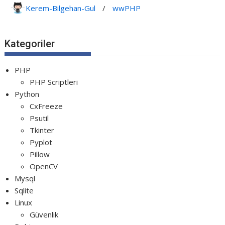
Python PyGame Yılan Oyunu - Snake G...
Kerem-Bilgehan-Gul
/
wwPHP
Python Rocket Detection With Line De...
Python Snake Game with AI
Kategoriler
Python Transparent Proxy Server
jQuery Resizable
PHP
PHP Scriptleri
Python
CxFreeze
Psutil
Tkinter
Pyplot
Pillow
OpenCV
Mysql
Sqlite
Linux
Güvenlik