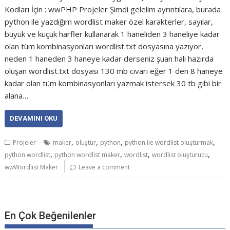
Kodları İçin : wwPHP Projeler Şimdi gelelim ayrıntılara, burada
python ile yazdığım wordlist maker özel karakterler, sayılar,
büyük ve küçük harfler kullanarak 1 haneliden 3 haneliye kadar
olan tüm kombinasyonları wordlist.txt dosyasına yazıyor,
neden 1 haneden 3 haneye kadar derseniz şuan hali hazırda
oluşan wordlist.txt dosyası 130 mb civarı eğer 1 den 8 haneye
kadar olan tüm kombinasyonları yazmak istersek 30 tb gibi bir
alana…
DEVAMINI OKU
,
,
,
,
Projeler
maker
oluştur
python
python ile wordlist oluşturmak
,
,
,
,
python wordlist
python wordlist maker
wordlist
wordlist oluşturucu
wwWordlist Maker
Leave a comment
En Çok Beğenilenler