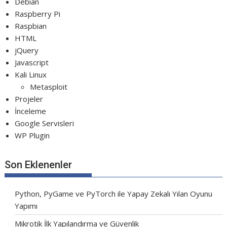
Debian
Raspberry Pi
Raspbian
HTML
jQuery
Javascript
Kali Linux
Metasploit
Projeler
İnceleme
Google Servisleri
WP Plugin
Son Eklenenler
Python, PyGame ve PyTorch ile Yapay Zekalı Yılan Oyunu
Yapımı
Mikrotik İlk Yapılandırma ve Güvenlik