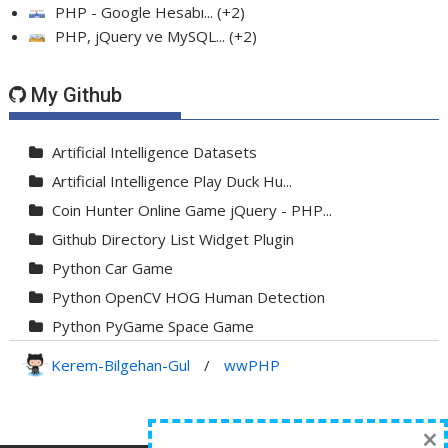
PHP - Google Hesabı...
+2
PHP, jQuery ve MySQL...
+2
My Github
Artificial Intelligence Datasets
Artificial Intelligence Play Duck Hu...
Coin Hunter Online Game jQuery - PHP...
Github Directory List Widget Plugin
Python Car Game
Python OpenCV HOG Human Detection
Python PyGame Space Game
Python PyGame Yılan Oyunu - Snake G...
Kerem-Bilgehan-Gul
/
wwPHP
Python Rocket Detection With Line De...
Python Snake Game with AI
×
Python Transparent Proxy Server