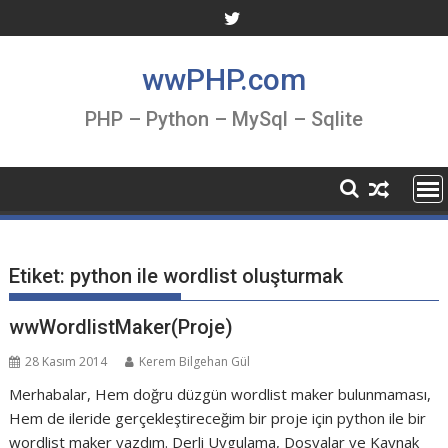
Skip
to
content
wwPHP.com
PHP – Python – MySql – Sqlite
Etiket:
python ile wordlist oluşturmak
wwWordlistMaker(Proje)
28 Kasım 2014
Kerem Bilgehan Gül
Merhabalar, Hem doğru düzgün wordlist maker bulunmaması,
Hem de ileride gerçekleştireceğim bir proje için python ile bir
wordlist maker yazdım. Derli Uygulama, Dosyalar ve Kaynak