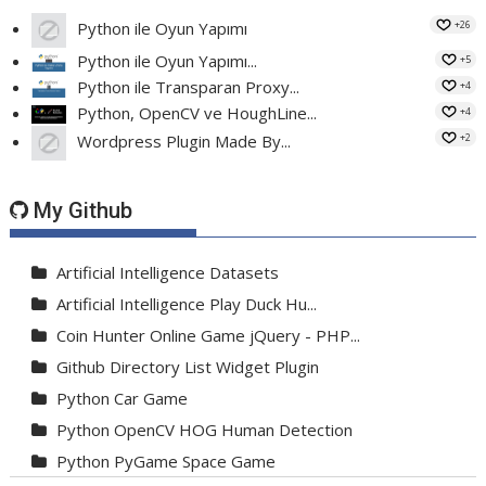
+26
Python ile Oyun Yapımı
Python ile Oyun Yapımı...
+5
Python ile Transparan Proxy...
+4
Python, OpenCV ve HoughLine...
+4
+2
Wordpress Plugin Made By...
My Github
Artificial Intelligence Datasets
Artificial Intelligence Play Duck Hu...
Coin Hunter Online Game jQuery - PHP...
Github Directory List Widget Plugin
Python Car Game
Python OpenCV HOG Human Detection
Python PyGame Space Game