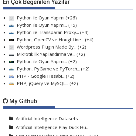
En Çok Beğenilen Yazılar
Python ile Oyun Yapımı
+26
Python ile Oyun Yapımı...
+5
Python ile Transparan Proxy...
+4
Python, OpenCV ve HoughLine...
+4
Wordpress Plugin Made By...
+2
Mikrotik İlk Yapılandırma ve...
+2
Python ile Oyun Yapımı...
+2
Python, PyGame ve PyTorch...
+2
PHP - Google Hesabı...
+2
PHP, jQuery ve MySQL...
+2
My Github
Artificial Intelligence Datasets
Artificial Intelligence Play Duck Hu...
Coin Hunter Online Game jQuery - PHP...