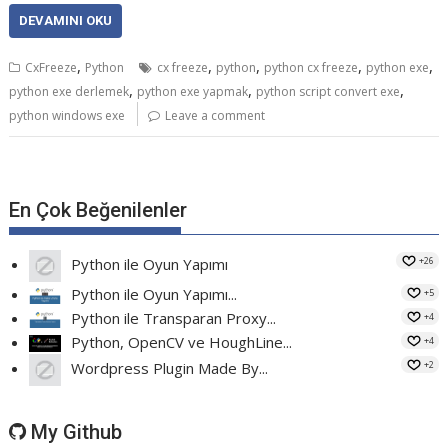
DEVAMINI OKU
,
,
,
,
,
CxFreeze
Python
cx freeze
python
python cx freeze
python exe
,
,
,
python exe derlemek
python exe yapmak
python script convert exe
python windows exe
Leave a comment
En Çok Beğenilenler
+26
Python ile Oyun Yapımı
Python ile Oyun Yapımı...
+5
Python ile Transparan Proxy...
+4
Python, OpenCV ve HoughLine...
+4
+2
Wordpress Plugin Made By...
My Github