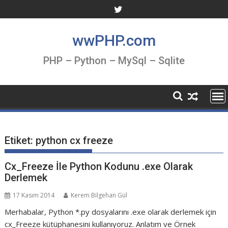
Skip
to
content
wwPHP.com
PHP – Python – MySql – Sqlite
Etiket:
python cx freeze
Cx_Freeze İle Python Kodunu .exe Olarak
Derlemek
17 Kasım 2014
Kerem Bilgehan Gül
Merhabalar, Python *.py dosyalarını .exe olarak derlemek için
cx_Freeze kütüphanesini kullanıyoruz. Anlatım ve Örnek