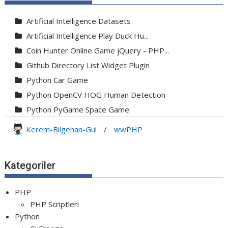
Artificial Intelligence Datasets
Artificial Intelligence Play Duck Hu...
Coin Hunter Online Game jQuery - PHP...
Github Directory List Widget Plugin
Python Car Game
Python OpenCV HOG Human Detection
Python PyGame Space Game
Python PyGame Yılan Oyunu - Snake G...
Kerem-Bilgehan-Gul
/
wwPHP
Python Rocket Detection With Line De...
Python Snake Game with AI
Kategoriler
Python Transparent Proxy Server
jQuery Resizable
PHP
PHP Scriptleri
Python