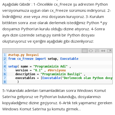
Aşağıdaki Gibidir : 1-Öncelikle cx_Freeze şu adresten Python
versiyonumuza uygun olan cx_Freeze sürümünü indiriyoruz. 2-
İndirdiğimiz .exe veya .msi dosyasını kuruyoruz. 3-Kurulum
bittikten sonra .exe olarak derlemek istediğimiz Python *.py
dosyamızı Python’un kurulu olduğu dizine atıyoruz. 4-Sonra
aynı dizin üzerinde setup.py isimli bir Python dosyası
oluşturuyoruz ve içeriğini aşağıdaki gibi düzenliyoruz:
1
#setup.py Dosyasi
2
from 
cx_Freeze 
import 
setup
,
Executable
3
4
setup
(
name
=
"Programimizin Adi"
,
5
version
=
"0.1"
,
#Versiyonu
6
description
=
"Programimizin Basligi"
,
7
executables
=
[
Executable
(
"Derlenecek olan Python dosya
8
)
5-Yukarıdaki adımları tamamladıktan sonra Windows Komut
Satırı‘na geliyoruz ve Python‘un bulunduğu, dosyalarımızı
kopyaladığımız dizine geçiyoruz. 6-Artık tek yapmamız gereken
Windows Komut Satırı‘na şu komutu girmek…