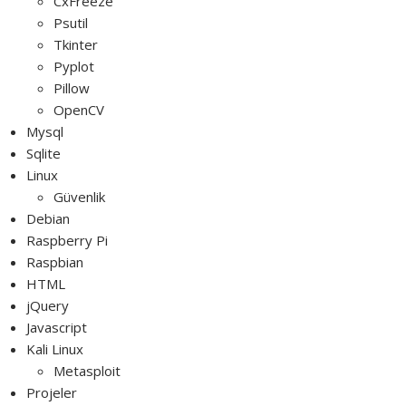
CxFreeze
Psutil
Tkinter
Pyplot
Pillow
OpenCV
Mysql
Sqlite
Linux
Güvenlik
Debian
Raspberry Pi
Raspbian
HTML
jQuery
Javascript
Kali Linux
Metasploit
Projeler