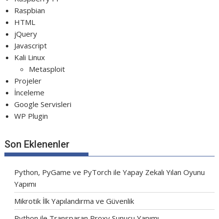
Raspbian
HTML
jQuery
Javascript
Kali Linux
Metasploit
Projeler
İnceleme
Google Servisleri
WP Plugin
Son Eklenenler
Python, PyGame ve PyTorch ile Yapay Zekalı Yılan Oyunu
Yapımı
Mikrotik İlk Yapılandırma ve Güvenlik
Python ile Transparan Proxy Sunucu Yapımı