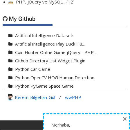
PHP, jQuery ve MySQL...
+2
My Github
Artificial Intelligence Datasets
Artificial Intelligence Play Duck Hu...
Coin Hunter Online Game jQuery - PHP...
Github Directory List Widget Plugin
Python Car Game
Python OpenCV HOG Human Detection
Python PyGame Space Game
Python PyGame Yılan Oyunu - Snake G...
Kerem-Bilgehan-Gul
/
wwPHP
Python Rocket Detection With Line De...
Python Snake Game with AI
×
Python Transparent Proxy Server
Merhaba,
jQuery Resizable