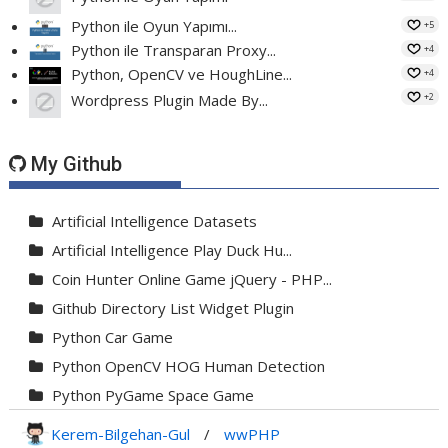
Python ile Oyun Yapımı...
+5
Python ile Transparan Proxy...
+4
Python, OpenCV ve HoughLine...
+4
+2
Wordpress Plugin Made By...
My Github
Artificial Intelligence Datasets
Artificial Intelligence Play Duck Hu...
Coin Hunter Online Game jQuery - PHP...
Github Directory List Widget Plugin
Python Car Game
Python OpenCV HOG Human Detection
Python PyGame Space Game
Python PyGame Yılan Oyunu - Snake G...
Kerem-Bilgehan-Gul
/
wwPHP