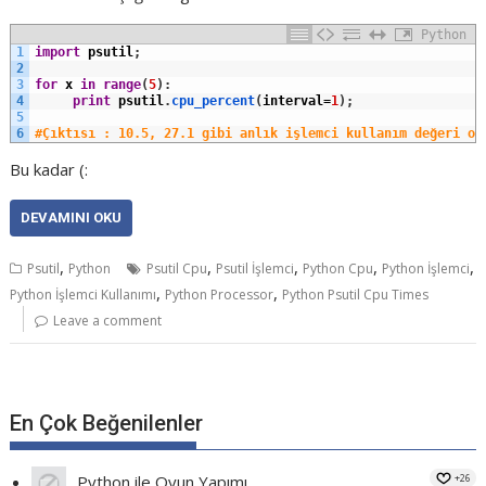
Python
1
import
psutil
;
2
3
for
x
in
range
(
5
)
:
4
print
psutil
.
cpu_percent
(
interval
=
1
)
;
5
6
#Çıktısı : 10.5, 27.1 gibi anlık işlemci kullanım değeri ol
Bu kadar (:
DEVAMINI OKU
,
,
,
,
,
Psutil
Python
Psutil Cpu
Psutil İşlemci
Python Cpu
Python İşlemci
,
,
Python İşlemci Kullanımı
Python Processor
Python Psutil Cpu Times
Leave a comment
En Çok Beğenilenler
+26
Python ile Oyun Yapımı