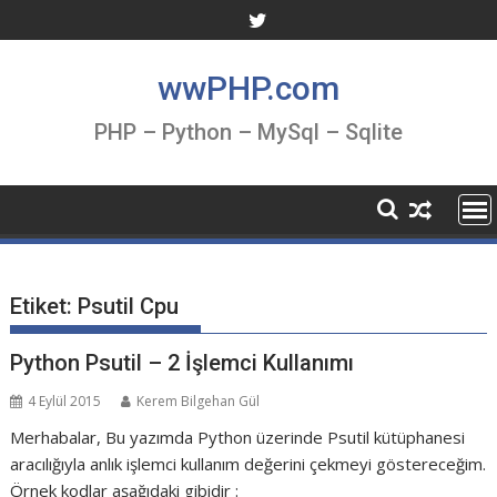
Skip
to
content
wwPHP.com
PHP – Python – MySql – Sqlite
Etiket:
Psutil Cpu
Python Psutil – 2 İşlemci Kullanımı
4 Eylül 2015
Kerem Bilgehan Gül
Merhabalar, Bu yazımda Python üzerinde Psutil kütüphanesi
aracılığıyla anlık işlemci kullanım değerini çekmeyi göstereceğim.
Örnek kodlar aşağıdaki gibidir :