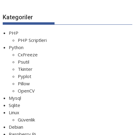
Python Rocket Detection With Line De...
Python Snake Game with AI
Kategoriler
Python Transparent Proxy Server
jQuery Resizable
PHP
PHP Scriptleri
Python
CxFreeze
Psutil
Tkinter
Pyplot
Pillow
OpenCV
Mysql
Sqlite
Linux
Güvenlik
Debian
Raspberry Pi