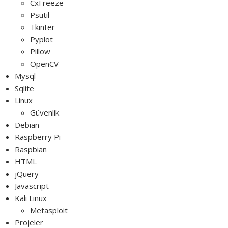
CxFreeze
Psutil
Tkinter
Pyplot
Pillow
OpenCV
Mysql
Sqlite
Linux
Güvenlik
Debian
Raspberry Pi
Raspbian
HTML
jQuery
Javascript
Kali Linux
Metasploit
Projeler