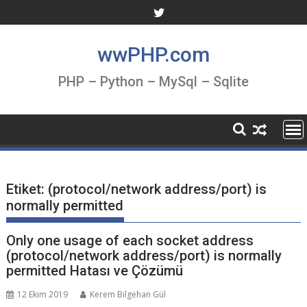
Skip
to
content
wwPHP.com
PHP – Python – MySql – Sqlite
Etiket:
(protocol/network address/port) is
normally permitted
Only one usage of each socket address
(protocol/network address/port) is normally
permitted Hatası ve Çözümü
12 Ekim 2019
Kerem Bilgehan Gül