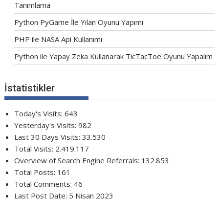
Tanımlama
Python PyGame İle Yılan Oyunu Yapımı
PHP ile NASA Api Kullanımı
Python ile Yapay Zeka Kullanarak TicTacToe Oyunu Yapalım
İstatistikler
Today's Visits:
643
Yesterday's Visits:
982
Last 30 Days Visits:
33.530
Total Visits:
2.419.117
Overview of Search Engine Referrals:
132.853
Total Posts:
161
Total Comments:
46
Last Post Date:
5 Nisan 2023