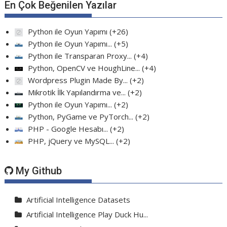
En Çok Beğenilen Yazılar
Python ile Oyun Yapımı
+26
Python ile Oyun Yapımı...
+5
Python ile Transparan Proxy...
+4
Python, OpenCV ve HoughLine...
+4
Wordpress Plugin Made By...
+2
Mikrotik İlk Yapılandırma ve...
+2
Python ile Oyun Yapımı...
+2
Python, PyGame ve PyTorch...
+2
PHP - Google Hesabı...
+2
PHP, jQuery ve MySQL...
+2
My Github
Artificial Intelligence Datasets
Artificial Intelligence Play Duck Hu...