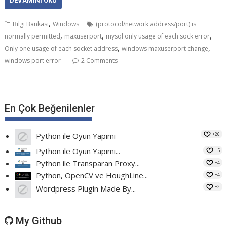
DEVAMINI OKU
,
Bilgi Bankası
Windows
(protocol/network address/port) is
,
,
,
normally permitted
maxuserport
mysql only usage of each sock error
,
,
Only one usage of each socket address
windows maxuserport change
windows port error
2 Comments
En Çok Beğenilenler
+26
Python ile Oyun Yapımı
Python ile Oyun Yapımı...
+5
Python ile Transparan Proxy...
+4
Python, OpenCV ve HoughLine...
+4
+2
Wordpress Plugin Made By...
My Github