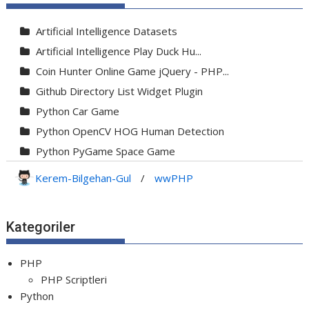
Artificial Intelligence Datasets
Artificial Intelligence Play Duck Hu...
Coin Hunter Online Game jQuery - PHP...
Github Directory List Widget Plugin
Python Car Game
Python OpenCV HOG Human Detection
Python PyGame Space Game
Python PyGame Yılan Oyunu - Snake G...
Kerem-Bilgehan-Gul
/
wwPHP
Python Rocket Detection With Line De...
Python Snake Game with AI
Kategoriler
Python Transparent Proxy Server
jQuery Resizable
PHP
PHP Scriptleri
Python