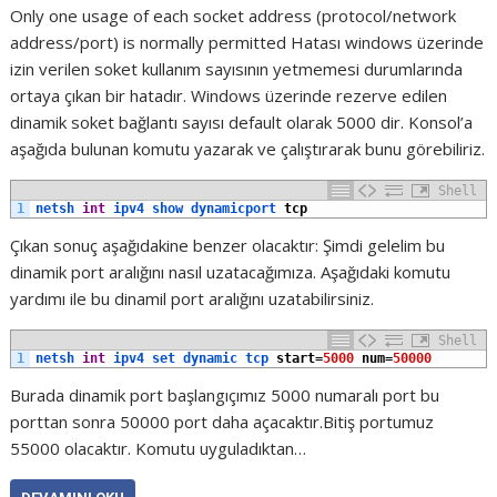
Only one usage of each socket address (protocol/network
address/port) is normally permitted Hatası windows üzerinde
izin verilen soket kullanım sayısının yetmemesi durumlarında
ortaya çıkan bir hatadır. Windows üzerinde rezerve edilen
dinamik soket bağlantı sayısı default olarak 5000 dir. Konsol’a
aşağıda bulunan komutu yazarak ve çalıştırarak bunu görebiliriz.
Shell
1
netsh 
int
ipv4 
show 
dynamicport 
tcp
Çıkan sonuç aşağıdakine benzer olacaktır: Şimdi gelelim bu
dinamik port aralığını nasıl uzatacağımıza. Aşağıdaki komutu
yardımı ile bu dinamil port aralığını uzatabilirsiniz.
Shell
1
netsh 
int
ipv4 
set 
dynamic 
tcp 
start
=
5000
num
=
50000
Burada dinamik port başlangıçımız 5000 numaralı port bu
porttan sonra 50000 port daha açacaktır.Bitiş portumuz
55000 olacaktır. Komutu uyguladıktan…