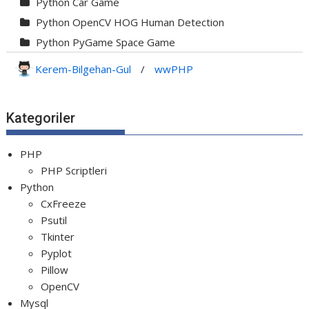
Python Car Game
Python OpenCV HOG Human Detection
Python PyGame Space Game
Python PyGame Yılan Oyunu - Snake G...
Kerem-Bilgehan-Gul
/
wwPHP
Python Rocket Detection With Line De...
Python Snake Game with AI
Kategoriler
Python Transparent Proxy Server
jQuery Resizable
PHP
PHP Scriptleri
Python
CxFreeze
Psutil
Tkinter
Pyplot
Pillow
OpenCV
Mysql