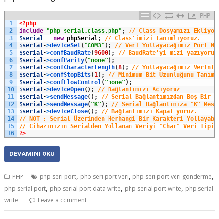
PHP
1
<?php
2
include
"php_serial.class.php"
;
// Class Dosyamızı Ekliyor
3
$serial
=
new
phpSerial
;
// Class'imizi tanımlıyoruz.
4
$serial
-
>
deviceSet
(
"COM3"
)
;
// Veri Yollayacağımız Port Nu
5
$serial
-
>
confBaudRate
(
9600
)
;
// BaudRate'yi mizi yazıyoruz
6
$serial
-
>
confParity
(
"none"
)
;
7
$serial
-
>
confCharacterLength
(
8
)
;
// Yollayacağımız Verinin
8
$serial
-
>
confStopBits
(
1
)
;
// Minimum Bit Uzunluğunu Tanıml
9
$serial
-
>
confFlowControl
(
"none"
)
;
10
$serial
-
>
deviceOpen
(
)
;
// Bağlantımızı Açıyoruz
11
$serial
-
>
sendMessage
(
)
;
// Serial Bağlantımızdan Boş Bir M
12
$serial
-
>
sendMessage
(
"K"
)
;
// Serial Bağlantımıza "K" Mesa
13
$serial
-
>
deviceClose
(
)
;
// Bağlantımızı Kapatıyoruz.
14
// NOT : Serial Üzerinden Herhangi Bir Karakteri Yollayabi
15
// Cihazınızın Serialden Yollanan Veriyi "Char" Veri Tipin
16
?>
DEVAMINI OKU
,
,
,
PHP
php seri port
php seri port veri
php seri port veri gönderme
,
,
,
php serial port
php serial port data write
php serial port write
php serial
write
Leave a comment