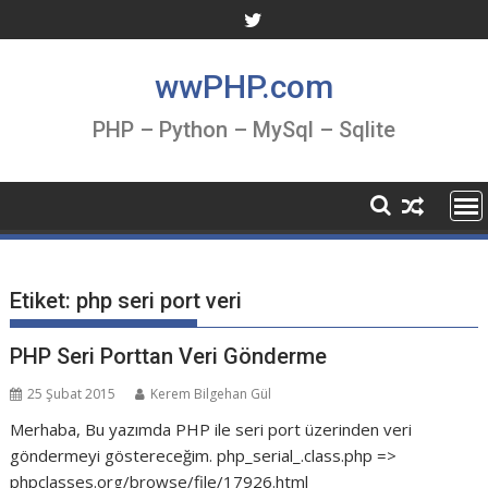
Skip
to
content
wwPHP.com
PHP – Python – MySql – Sqlite
Etiket:
php seri port veri
PHP Seri Porttan Veri Gönderme
25 Şubat 2015
Kerem Bilgehan Gül
Merhaba, Bu yazımda PHP ile seri port üzerinden veri
göndermeyi göstereceğim. php_serial_.class.php =>
phpclasses.org/browse/file/17926.html