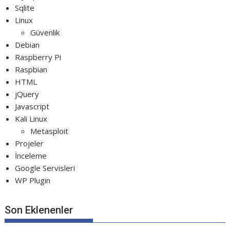
Sqlite
Linux
Güvenlik
Debian
Raspberry Pi
Raspbian
HTML
jQuery
Javascript
Kali Linux
Metasploit
Projeler
İnceleme
Google Servisleri
WP Plugin
Son Eklenenler