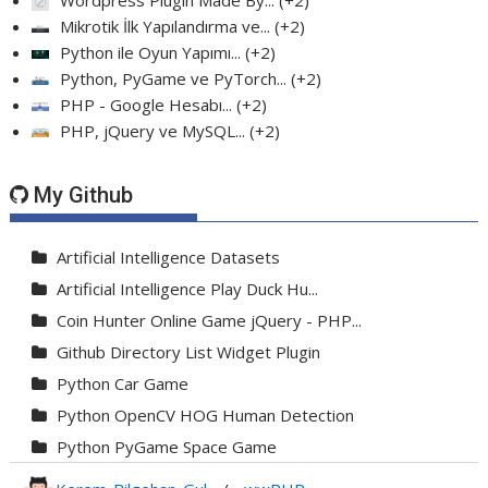
Wordpress Plugin Made By...
+2
Mikrotik İlk Yapılandırma ve...
+2
Python ile Oyun Yapımı...
+2
Python, PyGame ve PyTorch...
+2
PHP - Google Hesabı...
+2
PHP, jQuery ve MySQL...
+2
My Github
Artificial Intelligence Datasets
Artificial Intelligence Play Duck Hu...
Coin Hunter Online Game jQuery - PHP...
Github Directory List Widget Plugin
Python Car Game
Python OpenCV HOG Human Detection
Python PyGame Space Game
Python PyGame Yılan Oyunu - Snake G...