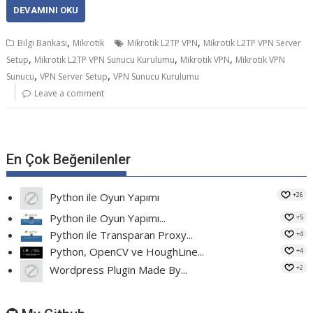
DEVAMINI OKU
,
,
Bilgi Bankası
Mikrotik
Mikrotik L2TP VPN
Mikrotik L2TP VPN Server
,
,
,
Setup
Mikrotik L2TP VPN Sunucu Kurulumu
Mikrotik VPN
Mikrotik VPN
,
,
Sunucu
VPN Server Setup
VPN Sunucu Kurulumu
Leave a comment
En Çok Beğenilenler
+26
Python ile Oyun Yapımı
Python ile Oyun Yapımı...
+5
Python ile Transparan Proxy...
+4
Python, OpenCV ve HoughLine...
+4
+2
Wordpress Plugin Made By...