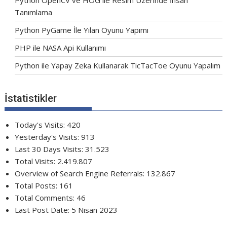
Python OpenCV ve HOG ile Resim Üzerinde İnsan
Tanımlama
Python PyGame İle Yılan Oyunu Yapımı
PHP ile NASA Api Kullanımı
Python ile Yapay Zeka Kullanarak TicTacToe Oyunu Yapalım
İstatistikler
Today's Visits:
420
Yesterday's Visits:
913
Last 30 Days Visits:
31.523
Total Visits:
2.419.807
Overview of Search Engine Referrals:
132.867
Total Posts:
161
Total Comments:
46
Last Post Date:
5 Nisan 2023