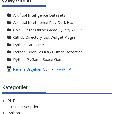
My Github
Artificial Intelligence Datasets
Artificial Intelligence Play Duck Hu...
Coin Hunter Online Game jQuery - PHP...
Github Directory List Widget Plugin
Python Car Game
Python OpenCV HOG Human Detection
Python PyGame Space Game
Python PyGame Yılan Oyunu - Snake G...
Kerem-Bilgehan-Gul
/
wwPHP
Python Rocket Detection With Line De...
Python Snake Game with AI
Kategoriler
Python Transparent Proxy Server
jQuery Resizable
PHP
PHP Scriptleri
Python