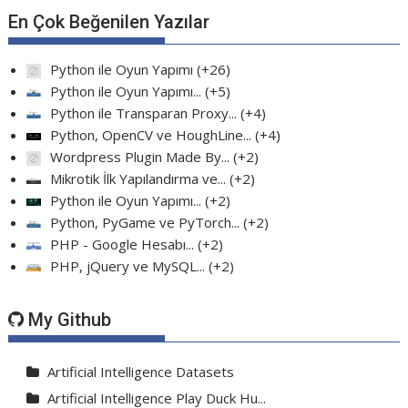
En Çok Beğenilen Yazılar
Python ile Oyun Yapımı
+26
Python ile Oyun Yapımı...
+5
Python ile Transparan Proxy...
+4
Python, OpenCV ve HoughLine...
+4
Wordpress Plugin Made By...
+2
Mikrotik İlk Yapılandırma ve...
+2
Python ile Oyun Yapımı...
+2
Python, PyGame ve PyTorch...
+2
PHP - Google Hesabı...
+2
PHP, jQuery ve MySQL...
+2
My Github
Artificial Intelligence Datasets
Artificial Intelligence Play Duck Hu...