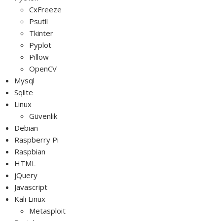
CxFreeze
Psutil
Tkinter
Pyplot
Pillow
OpenCV
Mysql
Sqlite
Linux
Güvenlik
Debian
Raspberry Pi
Raspbian
HTML
jQuery
Javascript
Kali Linux
Metasploit