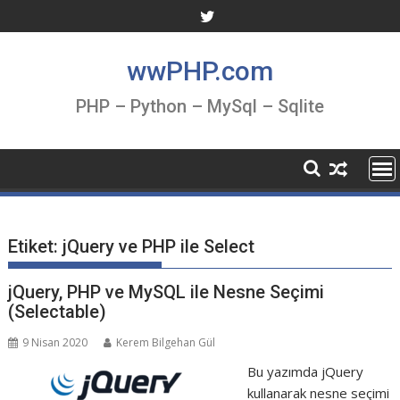
Skip
to
content
wwPHP.com
PHP – Python – MySql – Sqlite
Etiket:
jQuery ve PHP ile Select
jQuery, PHP ve MySQL ile Nesne Seçimi
(Selectable)
9 Nisan 2020
Kerem Bilgehan Gül
Bu yazımda jQuery
kullanarak nesne seçimi