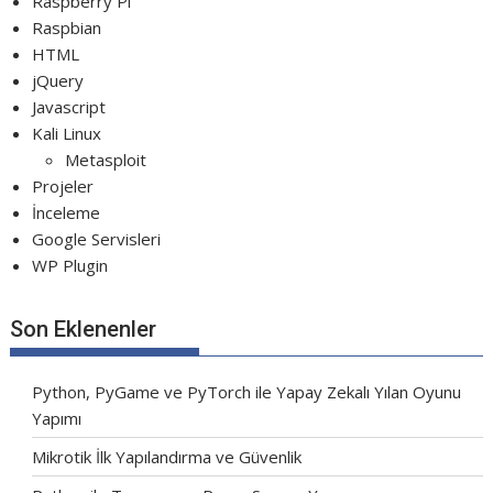
Raspberry Pi
Raspbian
HTML
jQuery
Javascript
Kali Linux
Metasploit
Projeler
İnceleme
Google Servisleri
WP Plugin
Son Eklenenler
Python, PyGame ve PyTorch ile Yapay Zekalı Yılan Oyunu
Yapımı
Mikrotik İlk Yapılandırma ve Güvenlik