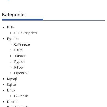
Python Rocket Detection With Line De...
Python Snake Game with AI
Kategoriler
Python Transparent Proxy Server
jQuery Resizable
PHP
PHP Scriptleri
Python
CxFreeze
Psutil
Tkinter
Pyplot
Pillow
OpenCV
Mysql
Sqlite
Linux
Güvenlik
Debian