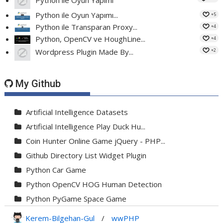
Python ile Oyun Yapımı...
+5
Python ile Transparan Proxy...
+4
Python, OpenCV ve HoughLine...
+4
+2
Wordpress Plugin Made By...
My Github
Artificial Intelligence Datasets
Artificial Intelligence Play Duck Hu...
Coin Hunter Online Game jQuery - PHP...
Github Directory List Widget Plugin
Python Car Game
Python OpenCV HOG Human Detection
Python PyGame Space Game
Python PyGame Yılan Oyunu - Snake G...
Kerem-Bilgehan-Gul
/
wwPHP