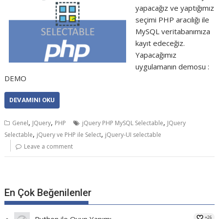
yapacağız ve yaptığımız
seçimi PHP aracılığı ile
MySQL veritabanımıza
kayıt edeceğiz.
Yapacağımız
uygulamanın demosu :
DEMO
DEVAMINI OKU
,
,
,
Genel
JQuery
PHP
jQuery PHP MySQL Selectable
JQuery
,
,
Selectable
jQuery ve PHP ile Select
jQuery-UI selectable
Leave a comment
En Çok Beğenilenler
+26
Python ile Oyun Yapımı