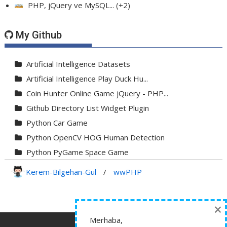
PHP, jQuery ve MySQL...
+2
My Github
Artificial Intelligence Datasets
Artificial Intelligence Play Duck Hu...
Coin Hunter Online Game jQuery - PHP...
Github Directory List Widget Plugin
Python Car Game
Python OpenCV HOG Human Detection
Python PyGame Space Game
Python PyGame Yılan Oyunu - Snake G...
Kerem-Bilgehan-Gul
/
wwPHP
Python Rocket Detection With Line De...
Python Snake Game with AI
×
Python Transparent Proxy Server
Merhaba,
jQuery Resizable