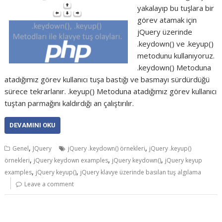
yakalayıp bu tuşlara bir
görev atamak için
jQuery üzerinde
.keydown() ve .keyup()
metodunu kullanıyoruz.
.keydown() Metoduna
atadığımız görev kullanıcı tuşa bastığı ve basmayı sürdürdüğü
sürece tekrarlanır. .keyup() Metoduna atadığımız görev kullanıcı
tuştan parmağını kaldırdığı an çalıştırılır.
DEVAMINI OKU
,
,
Genel
JQuery
jQuery .keydown() örnekleri
jQuery .keyup()
,
,
,
örnekleri
jQuery keydown examples
jQuery keydown()
jQuery keyup
,
,
examples
jQuery keyup()
jQuery klavye üzerinde basılan tuş algılama
Leave a comment