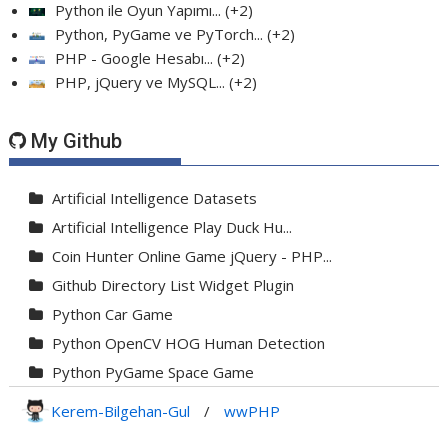
Python ile Oyun Yapımı...
+2
Python, PyGame ve PyTorch...
+2
PHP - Google Hesabı...
+2
PHP, jQuery ve MySQL...
+2
My Github
Artificial Intelligence Datasets
Artificial Intelligence Play Duck Hu...
Coin Hunter Online Game jQuery - PHP...
Github Directory List Widget Plugin
Python Car Game
Python OpenCV HOG Human Detection
Python PyGame Space Game
Python PyGame Yılan Oyunu - Snake G...
Kerem-Bilgehan-Gul
/
wwPHP
Python Rocket Detection With Line De...