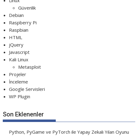
Linux
Güvenlik
Debian
Raspberry Pi
Raspbian
HTML
jQuery
Javascript
Kali Linux
Metasploit
Projeler
İnceleme
Google Servisleri
WP Plugin
Son Eklenenler
Python, PyGame ve PyTorch ile Yapay Zekalı Yılan Oyunu