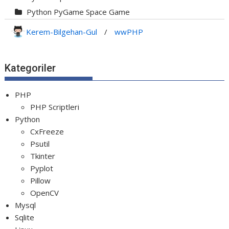
Python PyGame Space Game
Python PyGame Yılan Oyunu - Snake G...
Kerem-Bilgehan-Gul
/
wwPHP
Python Rocket Detection With Line De...
Python Snake Game with AI
Kategoriler
Python Transparent Proxy Server
jQuery Resizable
PHP
PHP Scriptleri
Python
CxFreeze
Psutil
Tkinter
Pyplot
Pillow
OpenCV
Mysql
Sqlite