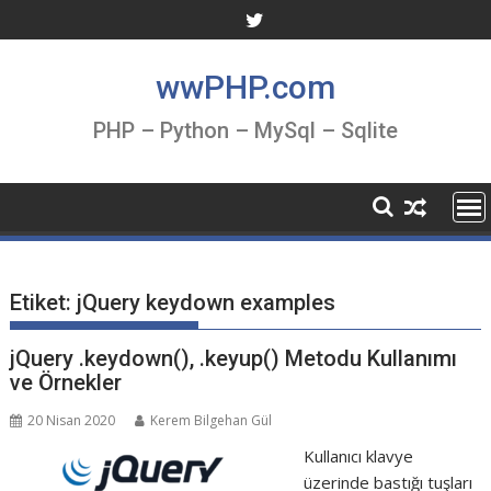
Skip
to
content
wwPHP.com
PHP – Python – MySql – Sqlite
Etiket:
jQuery keydown examples
jQuery .keydown(), .keyup() Metodu Kullanımı
ve Örnekler
20 Nisan 2020
Kerem Bilgehan Gül
Kullanıcı klavye
üzerinde bastığı tuşları