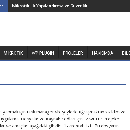
Mikrotik İlk Yapılandırma ve Güvenlik
ar
MIKROTIK
WP PLUGIN
PROJELER
HAKKIMDA
BIL
 yapmak için task manager vb. şeylerle uğraşmaktan sıkıldım ve
rli Uygulama, Dosyalar ve Kaynak Kodları İçin : wwPHP Projeler
ve amaçları aşağıdaki gibidir : 1- crontab.txt : Bu dosyanın