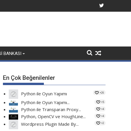
GI BANKASI
En Çok Beğenilenler
+26
Python ile Oyun Yapımı
Python ile Oyun Yapımı...
+5
Python ile Transparan Proxy...
+4
Python, OpenCV ve HoughLine...
+4
+2
Wordpress Plugin Made By...