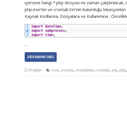
içerisine hangi *.php dosyası ne zaman çalıştırılacak,
php.exe’nin ve crontab.txt’nin bulunduğu lokasyonları
Kaynak Kodlarına, Dosyalara ve Kullanımına : Öncelikl
1
import
datetime
;
2
import
subprocess
;
3
import
time
;
…
DEVAMINI OKU
,
,
,
,
,
Projeler
cron
cronjob
cronjobber
crontab
job
php