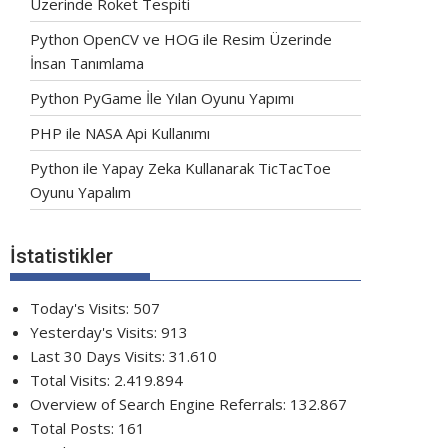
Üzerinde Roket Tespiti
Python OpenCV ve HOG ile Resim Üzerinde
İnsan Tanımlama
Python PyGame İle Yılan Oyunu Yapımı
PHP ile NASA Api Kullanımı
Python ile Yapay Zeka Kullanarak TicTacToe
Oyunu Yapalım
İstatistikler
Today's Visits:
507
Yesterday's Visits:
913
Last 30 Days Visits:
31.610
Total Visits:
2.419.894
Overview of Search Engine Referrals:
132.867
Total Posts:
161