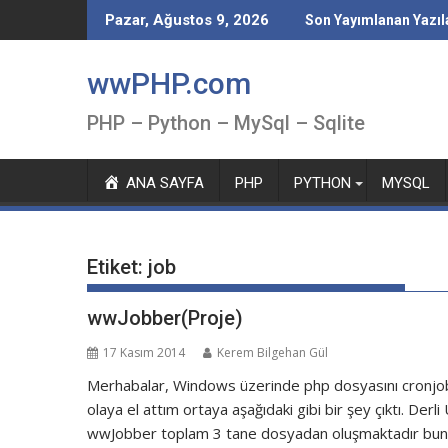
Skip
Pazar, Ağustos 9, 2026
Son Yayımlanan Yazıl
to
content
wwPHP.com
PHP – Python – MySql – Sqlite
ANA SAYFA
PHP
PYTHON
MYSQL
Etiket:
job
wwJobber(Proje)
17 Kasım 2014
Kerem Bilgehan Gül
Merhabalar, Windows üzerinde php dosyasını cronjob
olaya el attım ortaya aşağıdaki gibi bir şey çıktı. De
wwJobber toplam 3 tane dosyadan oluşmaktadır bunlar 