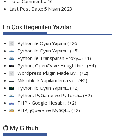
Total Comments:
46
Last Post Date:
5 Nisan 2023
En Çok Beğenilen Yazılar
Python ile Oyun Yapımı
+26
Python ile Oyun Yapımı...
+5
Python ile Transparan Proxy...
+4
Python, OpenCV ve HoughLine...
+4
Wordpress Plugin Made By...
+2
Mikrotik İlk Yapılandırma ve...
+2
Python ile Oyun Yapımı...
+2
Python, PyGame ve PyTorch...
+2
PHP - Google Hesabı...
+2
PHP, jQuery ve MySQL...
+2
My Github