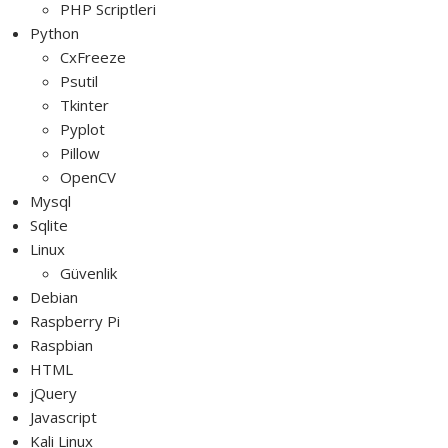
PHP Scriptleri
Python
CxFreeze
Psutil
Tkinter
Pyplot
Pillow
OpenCV
Mysql
Sqlite
Linux
Güvenlik
Debian
Raspberry Pi
Raspbian
HTML
jQuery
Javascript
Kali Linux