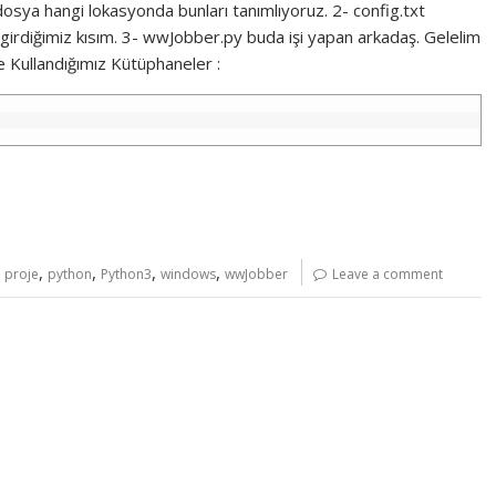
 dosya hangi lokasyonda bunları tanımlıyoruz. 2- config.txt
 girdiğimiz kısım. 3- wwJobber.py buda işi yapan arkadaş. Gelelim
e Kullandığımız Kütüphaneler :
,
,
,
,
,
proje
python
Python3
windows
wwJobber
Leave a comment