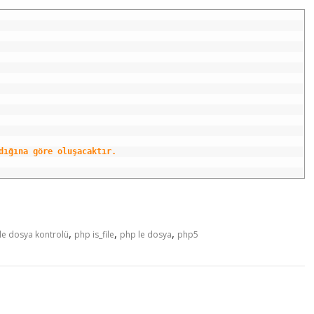
dığına göre oluşacaktır.
,
,
,
le dosya kontrolü
php is_file
php le dosya
php5