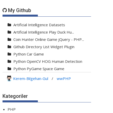
My Github
Artificial Intelligence Datasets
Artificial Intelligence Play Duck Hu...
Coin Hunter Online Game jQuery - PHP...
Github Directory List Widget Plugin
Python Car Game
Python OpenCV HOG Human Detection
Python PyGame Space Game
Python PyGame Yılan Oyunu - Snake G...
Kerem-Bilgehan-Gul
/
wwPHP
Python Rocket Detection With Line De...
Python Snake Game with AI
Kategoriler
Python Transparent Proxy Server
jQuery Resizable
PHP