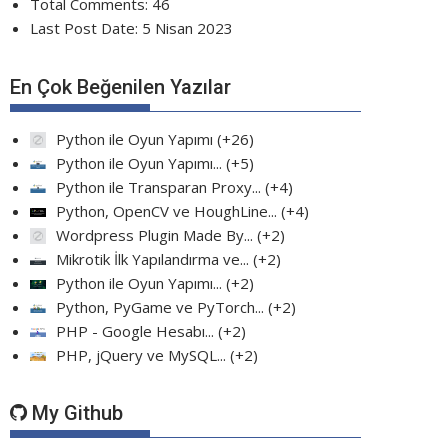
Total Comments:
46
Last Post Date:
5 Nisan 2023
En Çok Beğenilen Yazılar
Python ile Oyun Yapımı
+26
Python ile Oyun Yapımı...
+5
Python ile Transparan Proxy...
+4
Python, OpenCV ve HoughLine...
+4
Wordpress Plugin Made By...
+2
Mikrotik İlk Yapılandırma ve...
+2
Python ile Oyun Yapımı...
+2
Python, PyGame ve PyTorch...
+2
PHP - Google Hesabı...
+2
PHP, jQuery ve MySQL...
+2
My Github