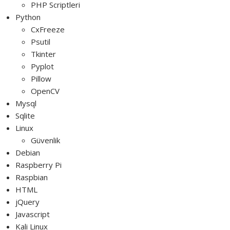
PHP Scriptleri
Python
CxFreeze
Psutil
Tkinter
Pyplot
Pillow
OpenCV
Mysql
Sqlite
Linux
Güvenlik
Debian
Raspberry Pi
Raspbian
HTML
jQuery
Javascript
Kali Linux