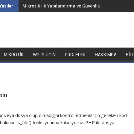
Mikrotik İlk Yapılandırma ve Güvenlik
Yazılar
MIKROTIK
WP PLUGIN
PROJELER
HAKKIMDA
BIL
olü
ör veya dosya olup olmadığını kontrol etmeniz için gereken kod
bulunan is_file() fonksiyonunu kulanıyoruz. PHP ile dosya