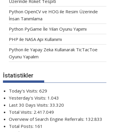
Üzerinde Roket Tespiti
Python OpenCV ve HOG ile Resim Üzerinde
İnsan Tanımlama
Python PyGame İle Yılan Oyunu Yapımı
PHP ile NASA Api Kullanımı
Python ile Yapay Zeka Kullanarak TicTacToe
Oyunu Yapalım
İstatistikler
Today's Visits:
629
Yesterday's Visits:
1.043
Last 30 Days Visits:
33.320
Total Visits:
2.417.049
Overview of Search Engine Referrals:
132.833
Total Posts:
161