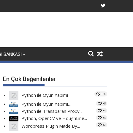
GI BANKASI
En Çok Beğenilenler
+26
Python ile Oyun Yapımı
Python ile Oyun Yapımı...
+5
Python ile Transparan Proxy...
+4
Python, OpenCV ve HoughLine...
+4
+2
Wordpress Plugin Made By...