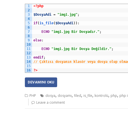
1
<?php
2
3
$DosyaAdi
=
"img1.jpg"
;
4
5
if
(
is_file
(
$DosyaAdi
)
)
:
6
7
ECHO
"img1.jpg Bir Dosyadır."
;
8
9
else
:
10
11
ECHO
"img1.jpg Bir Dosya Değildir."
;
12
13
endif
;
14
// Çıktısı dosyanın klasör veya dosya olup olma
15
16
?>
DEVAMINI OKU
,
,
,
,
,
,
PHP
dosya
dosyamı
filed
is_file
kontrolü
php
php i
Leave a comment