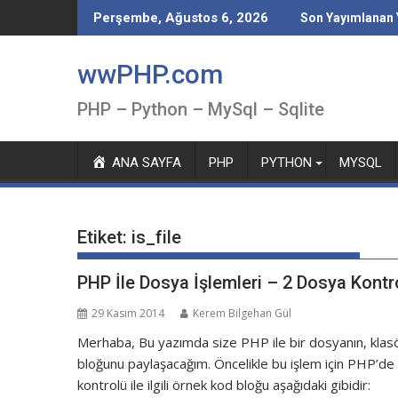
Skip
Perşembe, Ağustos 6, 2026
Son Yayımlanan 
to
content
wwPHP.com
PHP – Python – MySql – Sqlite
ANA SAYFA
PHP
PYTHON
MYSQL
Etiket:
is_file
PHP İle Dosya İşlemleri – 2 Dosya Kontr
29 Kasım 2014
Kerem Bilgehan Gül
Merhaba, Bu yazımda size PHP ile bir dosyanın, klas
bloğunu paylaşacağım. Öncelikle bu işlem için PHP’de 
kontrolü ile ilgili örnek kod bloğu aşağıdaki gibidir: