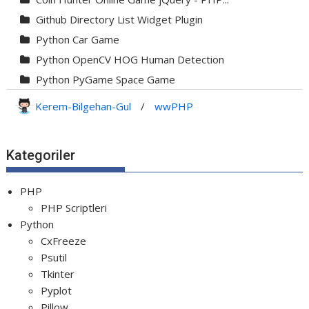
Github Directory List Widget Plugin
Python Car Game
Python OpenCV HOG Human Detection
Python PyGame Space Game
Python PyGame Yılan Oyunu - Snake G...
Kerem-Bilgehan-Gul
/
wwPHP
Python Rocket Detection With Line De...
Python Snake Game with AI
Kategoriler
Python Transparent Proxy Server
jQuery Resizable
PHP
PHP Scriptleri
Python
CxFreeze
Psutil
Tkinter
Pyplot
Pillow