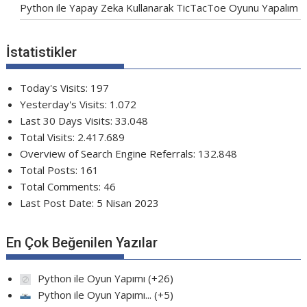
Python ile Yapay Zeka Kullanarak TicTacToe Oyunu Yapalım
İstatistikler
Today's Visits:
197
Yesterday's Visits:
1.072
Last 30 Days Visits:
33.048
Total Visits:
2.417.689
Overview of Search Engine Referrals:
132.848
Total Posts:
161
Total Comments:
46
Last Post Date:
5 Nisan 2023
En Çok Beğenilen Yazılar
Python ile Oyun Yapımı
+26
Python ile Oyun Yapımı...
+5