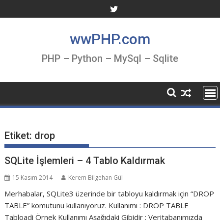
Skip
to
content
wwPHP.com
PHP – Python – MySql – Sqlite
Etiket:
drop
SQLite İşlemleri – 4 Tablo Kaldırmak
15 Kasım 2014
Kerem Bilgehan Gül
Merhabalar, SQLite3 üzerinde bir tabloyu kaldırmak için “DROP
TABLE” komutunu kullanıyoruz. Kullanımı : DROP TABLE
Tabloadi Örnek Kullanımı Aşağıdaki Gibidir : Veritabanımızda