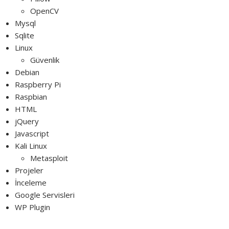
OpenCV
Mysql
Sqlite
Linux
Güvenlik
Debian
Raspberry Pi
Raspbian
HTML
jQuery
Javascript
Kali Linux
Metasploit
Projeler
İnceleme
Google Servisleri
WP Plugin