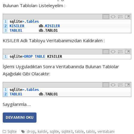
Bulunan Tabloları Listeleyelim :
1
sqlite
>
.
tables
2
KISILER       
db
.
KISILER
3
TABLO1        
db
.
TABLO1
KISILER Adlı Tabloyu Veritabanımızdan Kaldıralım :
1
sqlite
>
DROP 
TABLE 
KISILER
İşlemi Uyguladıktan Sonra Veritabanında Bulunan Tablolar
Aşağıdaki Gibi Olacaktır:
1
sqlite
>
.
tables
2
TABLO1        
db
.
TABLO1
Saygılarımla….
DEVAMINI OKU
,
,
,
,
,
,
Sqlite
drop
kaldır
sqlite
sqlite3
table
tablo
veritabanı