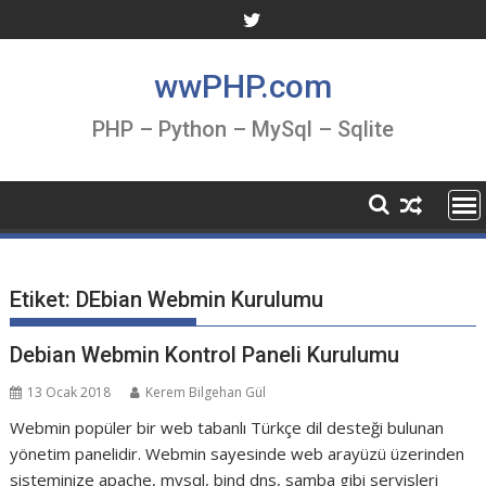
Skip
to
content
wwPHP.com
PHP – Python – MySql – Sqlite
Etiket:
DEbian Webmin Kurulumu
Debian Webmin Kontrol Paneli Kurulumu
13 Ocak 2018
Kerem Bilgehan Gül
Webmin popüler bir web tabanlı Türkçe dil desteği bulunan
yönetim panelidir. Webmin sayesinde web arayüzü üzerinden
sisteminize apache, mysql, bind dns, samba gibi servisleri