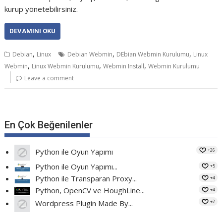
kurup yönetebilirsiniz.
DEVAMINI OKU
,
,
,
Debian
Linux
Debian Webmin
DEbian Webmin Kurulumu
Linux
,
,
,
Webmin
Linux Webmin Kurulumu
Webmin Install
Webmin Kurulumu
Leave a comment
En Çok Beğenilenler
+26
Python ile Oyun Yapımı
Python ile Oyun Yapımı...
+5
Python ile Transparan Proxy...
+4
Python, OpenCV ve HoughLine...
+4
+2
Wordpress Plugin Made By...