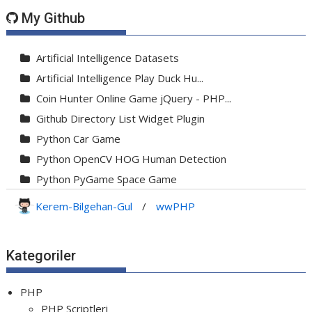
My Github
Artificial Intelligence Datasets
Artificial Intelligence Play Duck Hu...
Coin Hunter Online Game jQuery - PHP...
Github Directory List Widget Plugin
Python Car Game
Python OpenCV HOG Human Detection
Python PyGame Space Game
Python PyGame Yılan Oyunu - Snake G...
Kerem-Bilgehan-Gul
/
wwPHP
Python Rocket Detection With Line De...
Python Snake Game with AI
Kategoriler
Python Transparent Proxy Server
jQuery Resizable
PHP
PHP Scriptleri