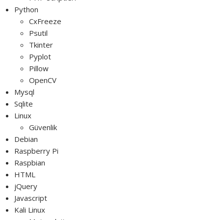
Python
CxFreeze
Psutil
Tkinter
Pyplot
Pillow
OpenCV
Mysql
Sqlite
Linux
Güvenlik
Debian
Raspberry Pi
Raspbian
HTML
jQuery
Javascript
Kali Linux