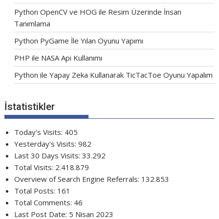
Python OpenCV ve HOG ile Resim Üzerinde İnsan
Tanımlama
Python PyGame İle Yılan Oyunu Yapımı
PHP ile NASA Api Kullanımı
Python ile Yapay Zeka Kullanarak TicTacToe Oyunu Yapalım
İstatistikler
Today's Visits:
405
Yesterday's Visits:
982
Last 30 Days Visits:
33.292
Total Visits:
2.418.879
Overview of Search Engine Referrals:
132.853
Total Posts:
161
Total Comments:
46
Last Post Date:
5 Nisan 2023