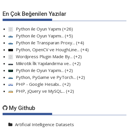
En Çok Beğenilen Yazılar
Python ile Oyun Yapımı
+26
Python ile Oyun Yapımı...
+5
Python ile Transparan Proxy...
+4
Python, OpenCV ve HoughLine...
+4
Wordpress Plugin Made By...
+2
Mikrotik İlk Yapılandırma ve...
+2
Python ile Oyun Yapımı...
+2
Python, PyGame ve PyTorch...
+2
PHP - Google Hesabı...
+2
PHP, jQuery ve MySQL...
+2
My Github
Artificial Intelligence Datasets