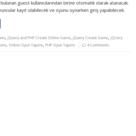
bulunan guest kullanıcılarından birine otomatik olarak atanacak.
ncular kayıt olabilecek ve oyunu oynarken giriş yapabilecek.
,
,
,
ımı
jQuery and PHP Create Online Game
jQuery Create Game
jQUery
,
,
pımı
Online Oyun Yapımı
PHP Oyun Yapımı
4 Comments