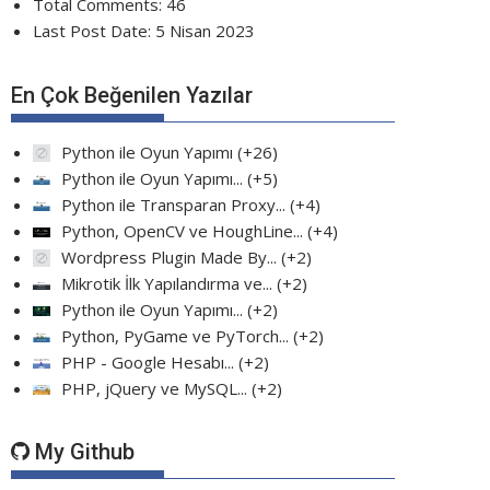
Total Comments:
46
Last Post Date:
5 Nisan 2023
En Çok Beğenilen Yazılar
Python ile Oyun Yapımı
+26
Python ile Oyun Yapımı...
+5
Python ile Transparan Proxy...
+4
Python, OpenCV ve HoughLine...
+4
Wordpress Plugin Made By...
+2
Mikrotik İlk Yapılandırma ve...
+2
Python ile Oyun Yapımı...
+2
Python, PyGame ve PyTorch...
+2
PHP - Google Hesabı...
+2
PHP, jQuery ve MySQL...
+2
My Github