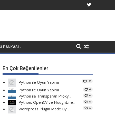
GI BANKASI
En Çok Beğenilenler
+26
Python ile Oyun Yapımı
Python ile Oyun Yapımı...
+5
Python ile Transparan Proxy...
+4
Python, OpenCV ve HoughLine...
+4
+2
Wordpress Plugin Made By...