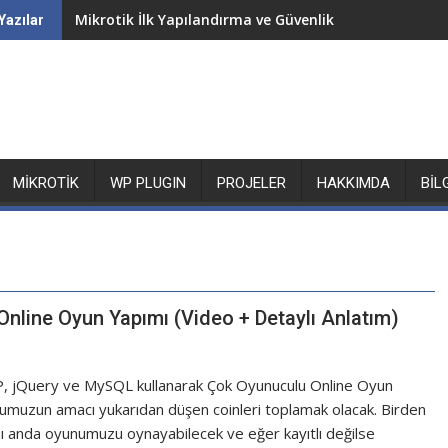
Mikrotik İlk Yapılandırma ve Güvenlik
Yazılar
MIKROTIK
WP PLUGIN
PROJELER
HAKKIMDA
BIL
Online Oyun Yapımı (Video + Detaylı Anlatım)
, jQuery ve MySQL kullanarak Çok Oyunuculu Online Oyun
umuzun amacı yukarıdan düşen coinleri toplamak olacak. Birden
nı anda oyunumuzu oynayabilecek ve eğer kayıtlı değilse