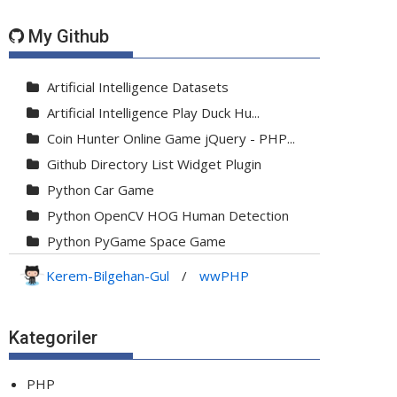
My Github
Artificial Intelligence Datasets
Artificial Intelligence Play Duck Hu...
Coin Hunter Online Game jQuery - PHP...
Github Directory List Widget Plugin
Python Car Game
Python OpenCV HOG Human Detection
Python PyGame Space Game
Python PyGame Yılan Oyunu - Snake G...
Kerem-Bilgehan-Gul
/
wwPHP
Python Rocket Detection With Line De...
Python Snake Game with AI
Kategoriler
Python Transparent Proxy Server
jQuery Resizable
PHP