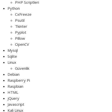
PHP Scriptleri
Python
CxFreeze
Psutil
Tkinter
Pyplot
Pillow
OpenCV
Mysql
Sqlite
Linux
Güvenlik
Debian
Raspberry Pi
Raspbian
HTML
jQuery
Javascript
Kali Linux