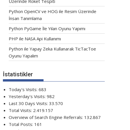
Üzerinde Roket Tespiti
Python OpenCV ve HOG ile Resim Üzerinde
İnsan Tanımlama
Python PyGame İle Yılan Oyunu Yapımı
PHP ile NASA Api Kullanımı
Python ile Yapay Zeka Kullanarak TicTacToe
Oyunu Yapalım
İstatistikler
Today's Visits:
683
Yesterday's Visits:
982
Last 30 Days Visits:
33.570
Total Visits:
2.419.157
Overview of Search Engine Referrals:
132.867
Total Posts:
161