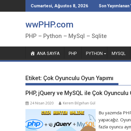
Skip
Cumartesi, Ağustos 8, 2026
Son Yayımlanan 
to
content
wwPHP.com
PHP – Python – MySql – Sqlite
ANA SAYFA
PHP
PYTHON
MYSQL
Etiket:
Çok Oyunculu Oyun Yapımı
PHP, jQuery ve MySQL ile Çok Oyunculu 
24 Nisan 2020
Kerem Bilgehan Gül
Bu yazımda PHP
yapacağız. Oyun
fazla oyuncu ay