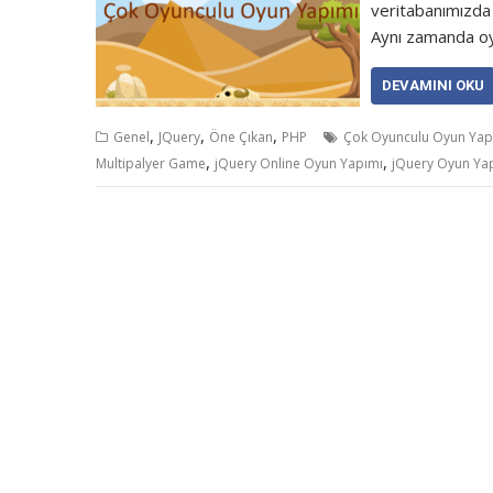
veritabanımızda 
Aynı zamanda oyu
DEVAMINI OKU
,
,
,
Genel
JQuery
Öne Çıkan
PHP
Çok Oyunculu Oyun Yap
,
,
Multipalyer Game
jQuery Online Oyun Yapımı
jQuery Oyun Ya