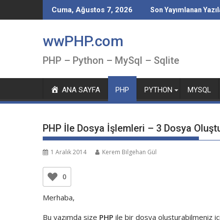
Skip
Cuma, Ağustos 7, 2026
Son Yayımlanan Yazıl
to
content
wwPHP.com
PHP – Python – MySql – Sqlite
ANA SAYFA
PHP
PYTHON
MYSQL
PHP İle Dosya İşlemleri – 3 Dosya Oluş
1 Aralık 2014
Kerem Bilgehan Gül
0
Merhaba,
Bu yazımda size
PHP
ile bir dosya oluşturabilmeniz 