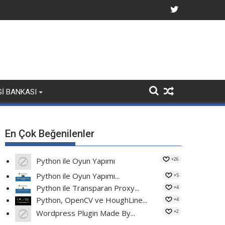
GI BANKASI
En Çok Beğenilenler
+26
Python ile Oyun Yapımı
Python ile Oyun Yapımı...
+5
Python ile Transparan Proxy...
+4
Python, OpenCV ve HoughLine...
+4
+2
Wordpress Plugin Made By...