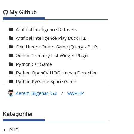
My Github
Artificial Intelligence Datasets
Artificial Intelligence Play Duck Hu...
Coin Hunter Online Game jQuery - PHP...
Github Directory List Widget Plugin
Python Car Game
Python OpenCV HOG Human Detection
Python PyGame Space Game
Python PyGame Yılan Oyunu - Snake G...
Kerem-Bilgehan-Gul
/
wwPHP
Python Rocket Detection With Line De...
Python Snake Game with AI
Kategoriler
Python Transparent Proxy Server
jQuery Resizable
PHP