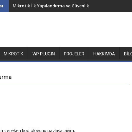
Mikrotik İlk Yapılandırma ve Güvenlik
ar
MIKROTIK
WP PLUGIN
PROJELER
HAKKIMDA
BIL
turma
için gereken kod bloğunu paylaşacağım.