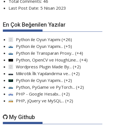
Total Comments:
46
Last Post Date:
5 Nisan 2023
En Çok Beğenilen Yazılar
Python ile Oyun Yapımı
+26
Python ile Oyun Yapımı...
+5
Python ile Transparan Proxy...
+4
Python, OpenCV ve HoughLine...
+4
Wordpress Plugin Made By...
+2
Mikrotik İlk Yapılandırma ve...
+2
Python ile Oyun Yapımı...
+2
Python, PyGame ve PyTorch...
+2
PHP - Google Hesabı...
+2
PHP, jQuery ve MySQL...
+2
My Github