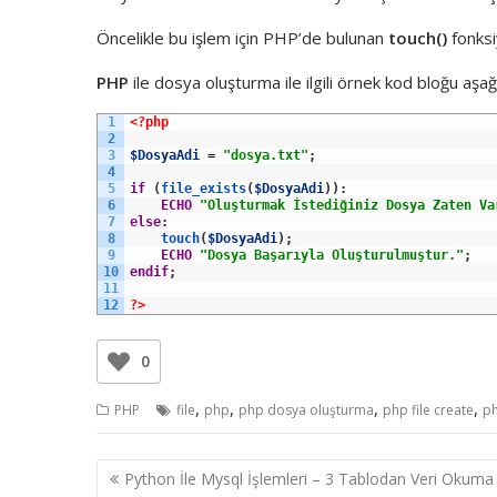
Öncelikle bu işlem için PHP’de bulunan
touch()
fonksi
PHP
ile dosya oluşturma ile ilgili örnek kod bloğu aşağı
1
<?php
2
3
$DosyaAdi
=
"dosya.txt"
;
4
5
if
(
file_exists
(
$DosyaAdi
)
)
:
6
ECHO
"Oluşturmak İstediğiniz Dosya Zaten Va
7
else
:
8
touch
(
$DosyaAdi
)
;
9
ECHO
"Dosya Başarıyla Oluşturulmuştur."
;
10
endif
;
11
12
?>
0
,
,
,
,
PHP
file
php
php dosya oluşturma
php file create
p
Yazı
Python İle Mysql İşlemleri – 3 Tablodan Veri Okuma