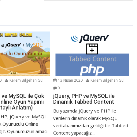
0
Kerem Bilgehan Gül
13 Nisan 2020
Kerem Bilgehan Gül
0
y ve MySQL ile Çok
jQuery, PHP ve MySQL ile
nline Oyun Yapımı
Dinamik Tabbed Content
taylı Anlatım)
Bu yazımda jQuery ve PHP ile
PHP, jQuery ve MySQL
verilerin dinamik olarak MySQL
k Oyunuculu Online
veritabanımızdan geldiği bir Tabbed
ğız. Oyunumuzun amacı
Content yapacağız....