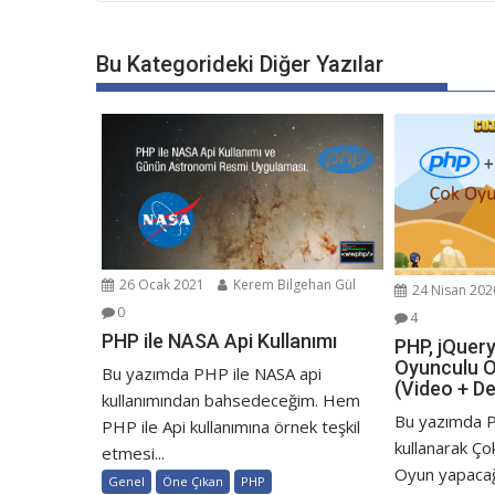
gezinmesi
Bu Kategorideki Diğer Yazılar
26 Ocak 2021
Kerem Bilgehan Gül
24 Nisan 202
0
4
PHP ile NASA Api Kullanımı
PHP, jQuer
Oyunculu O
Bu yazımda PHP ile NASA api
(Video + De
kullanımından bahsedeceğim. Hem
Bu yazımda 
PHP ile Api kullanımına örnek teşkil
kullanarak Ço
etmesi...
Oyun yapaca
Genel
Öne Çıkan
PHP