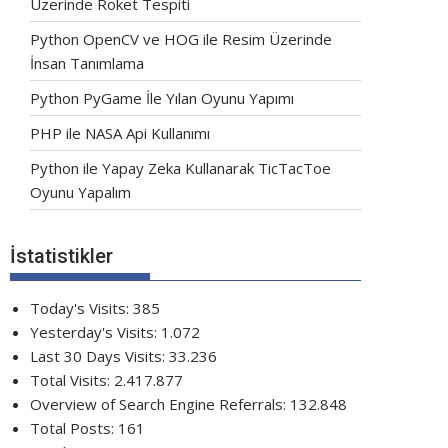
Üzerinde Roket Tespiti
Python OpenCV ve HOG ile Resim Üzerinde
İnsan Tanımlama
Python PyGame İle Yılan Oyunu Yapımı
PHP ile NASA Api Kullanımı
Python ile Yapay Zeka Kullanarak TicTacToe
Oyunu Yapalım
İstatistikler
Today's Visits:
385
Yesterday's Visits:
1.072
Last 30 Days Visits:
33.236
Total Visits:
2.417.877
Overview of Search Engine Referrals:
132.848
Total Posts:
161