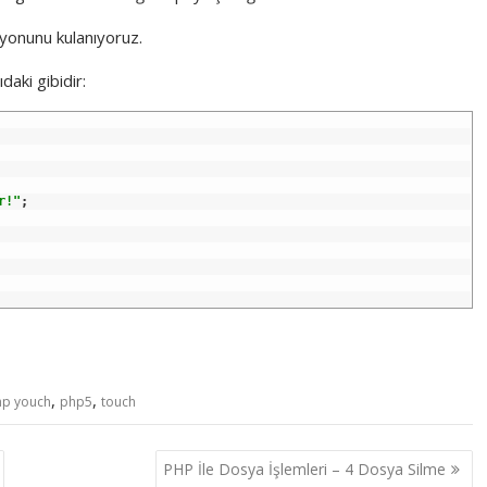
yonunu kulanıyoruz.
daki gibidir:
r!"
;
,
,
hp youch
php5
touch
PHP İle Dosya İşlemleri – 4 Dosya Silme