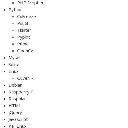
PHP Scriptleri
Python
CxFreeze
Psutil
Tkinter
Pyplot
Pillow
OpenCV
Mysql
Sqlite
Linux
Güvenlik
Debian
Raspberry Pi
Raspbian
HTML
jQuery
Javascript
Kali Linux